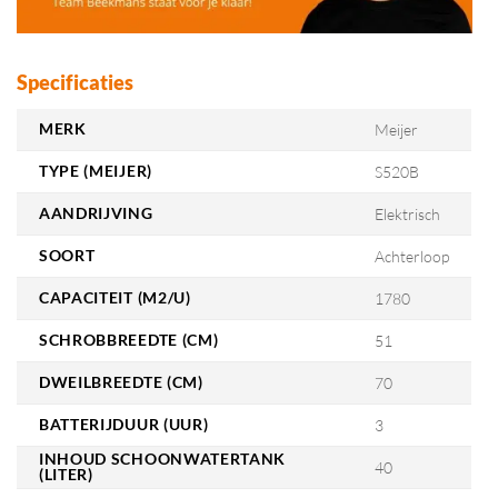
Specificaties
MERK
Meijer
TYPE (MEIJER)
S520B
AANDRIJVING
Elektrisch
SOORT
Achterloop
CAPACITEIT (M2/U)
1780
SCHROBBREEDTE (CM)
51
DWEILBREEDTE (CM)
70
BATTERIJDUUR (UUR)
3
INHOUD SCHOONWATERTANK
40
(LITER)