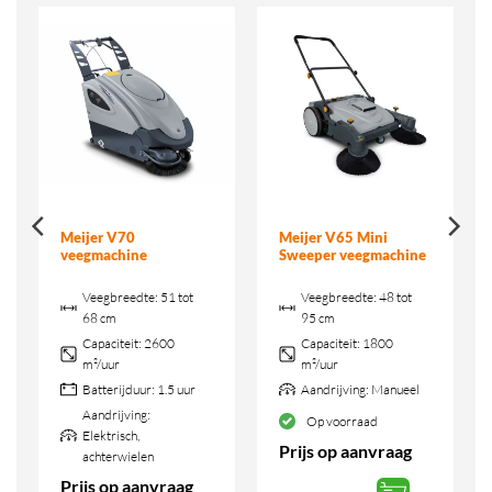
Meijer V70
Meijer V65 Mini
veegmachine
Sweeper veegmachine
Veegbreedte:
51 tot
Veegbreedte:
48 tot
68 cm
95 cm
Capaciteit:
2600
Capaciteit:
1800
m²/uur
m²/uur
Batterijduur:
1.5 uur
Aandrijving:
Manueel
Aandrijving:
Op voorraad
Elektrisch,
Prijs op aanvraag
achterwielen
Prijs op aanvraag