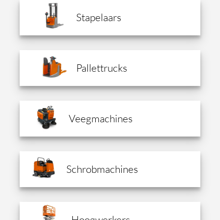
Stapelaars
Pallettrucks
Veegmachines
Schrobmachines
Hoogwerkers