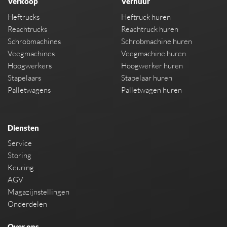
Verkoop
Verhuur
Heftrucks
Heftruck huren
Reachtrucks
Reachtruck huren
Schrobmachines
Schrobmachine huren
Veegmachines
Veegmachine huren
Hoogwerkers
Hoogwerker huren
Stapelaars
Stapelaar huren
Palletwagens
Palletwagen huren
Diensten
Service
Storing
Keuring
AGV
Magazijnstellingen
Onderdelen
Over ons