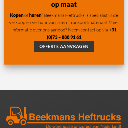
op maat
Kopen
of
huren
? Beekmans Heftrucks is specialist in de
verkoop en verhuur van intern transportmateriaal. Meer
informatie over ons aanbod? Neem contact op via
+31
(0)73 – 888 91 61
OFFERTE AANVRAGEN