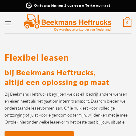
Ga
Ontvang binnen 1 uur een offerte op maat
naar
inhoud
0
Flexibel leasen
bij Beekmans Heftrucks,
altijd een oplossing op maat
Bij Beekmans Heftrucks begrijpen we dat elk bedrijf andere wensen
en eisen heeft als het gaat om intern transport. Daarom bieden we
onderstaande leasevormen aan. Of je nu kiest voor volledige
ontzorging of juist voor eigendom op termijn, wij denken met je mee.
Ontdek hieronder welke leasevorm het beste past bij jouw situatie.