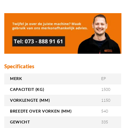
Specificaties
MERK
EP
CAPACITEIT (KG)
1500
VORKLENGTE (MM)
1150
BREEDTE OVER VORKEN (MM)
540
GEWICHT
335