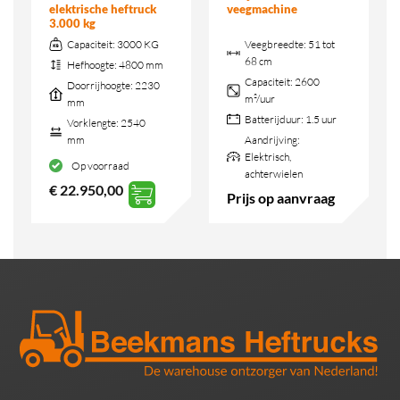
elektrische heftruck
veegmachine
3.000 kg
Capaciteit:
3000 KG
Veegbreedte:
51 tot
68 cm
Hefhoogte:
4800 mm
Capaciteit:
2600
Doorrijhoogte:
2230
m²/uur
mm
Batterijduur:
1.5 uur
Vorklengte:
2540
mm
Aandrijving:
Elektrisch,
Op voorraad
achterwielen
€
22.950,00
Prijs op aanvraag