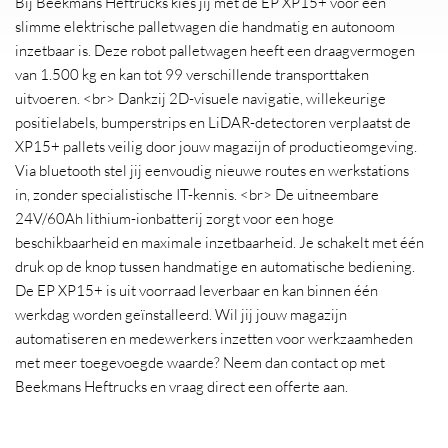
Bij Beekmans Heftrucks kies jij met de EP XP15+ voor een
slimme elektrische palletwagen die handmatig en autonoom
inzetbaar is. Deze robot palletwagen heeft een draagvermogen
van 1.500 kg en kan tot 99 verschillende transporttaken
uitvoeren. <br> Dankzij 2D-visuele navigatie, willekeurige
positielabels, bumperstrips en LiDAR-detectoren verplaatst de
XP15+ pallets veilig door jouw magazijn of productieomgeving.
Via bluetooth stel jij eenvoudig nieuwe routes en werkstations
in, zonder specialistische IT-kennis. <br> De uitneembare
24V/60Ah lithium-ionbatterij zorgt voor een hoge
beschikbaarheid en maximale inzetbaarheid. Je schakelt met één
druk op de knop tussen handmatige en automatische bediening.
De EP XP15+ is uit voorraad leverbaar en kan binnen één
werkdag worden geïnstalleerd. Wil jij jouw magazijn
automatiseren en medewerkers inzetten voor werkzaamheden
met meer toegevoegde waarde? Neem dan contact op met
Beekmans Heftrucks en vraag direct een offerte aan.