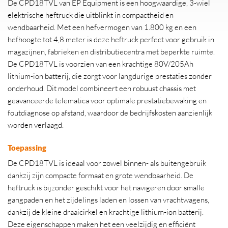
De CPD18TVL van EP Equipment is een hoogwaardige, 3-wiel
elektrische heftruck die uitblinkt in compactheid en
wendbaarheid. Met een hefvermogen van 1.800 kg en een
hefhoogte tot 4,8 meter is deze heftruck perfect voor gebruik in
magazijnen, fabrieken en distributiecentra met beperkte ruimte.
De CPD18TVL is voorzien van een krachtige 80V/205Ah
lithium-ion batterij, die zorgt voor langdurige prestaties zonder
onderhoud. Dit model combineert een robuust chassis met
geavanceerde telematica voor optimale prestatiebewaking en
foutdiagnose op afstand, waardoor de bedrijfskosten aanzienlijk
worden verlaagd.
Toepassing
De CPD18TVL is ideaal voor zowel binnen- als buitengebruik
dankzij zijn compacte formaat en grote wendbaarheid. De
heftruck is bijzonder geschikt voor het navigeren door smalle
gangpaden en het zijdelings laden en lossen van vrachtwagens,
dankzij de kleine draaicirkel en krachtige lithium-ion batterij.
Deze eigenschappen maken het een veelzijdig en efficiënt