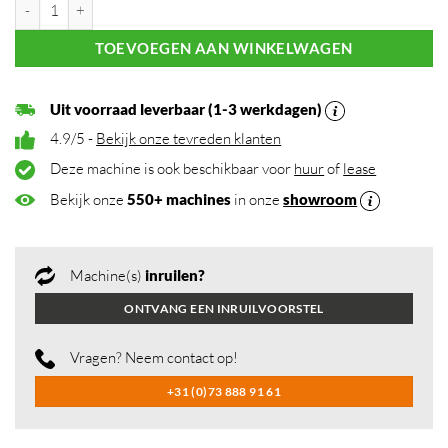
EP CPD18TVL elektrische heftruck 1.800 kg aantal
TOEVOEGEN AAN WINKELWAGEN
Uit voorraad leverbaar (1-3 werkdagen)
4.9/5 -
Bekijk onze tevreden klanten
Deze machine is ook beschikbaar voor
huur
of
lease
Bekijk onze
550+ machines
in onze
showroom
Machine(s)
inruilen?
ONTVANG EEN INRUILVOORSTEL
Vragen? Neem contact op!
+31 (0)73 888 91 61