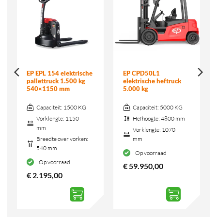
EP EPL 154 elektrische
EP CPD50L1
pallettruck 1.500 kg
elektrische heftruck
540×1150 mm
5.000 kg
Capaciteit:
1500 KG
Capaciteit:
5000 KG
Vorklengte:
1150
Hefhoogte:
4800 mm
mm
Vorklengte:
1070
Breedte over vorken:
mm
540 mm
Op voorraad
Op voorraad
€
59.950,00
€
2.195,00