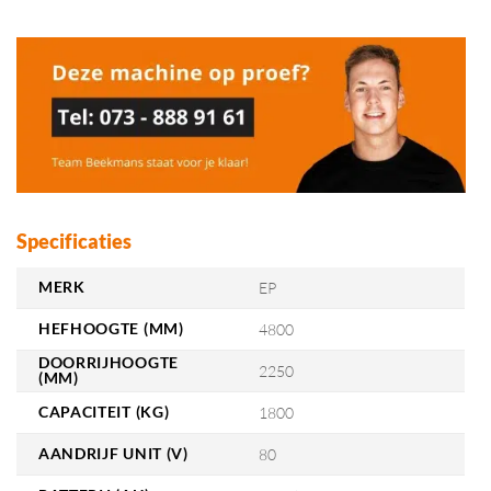
Specificaties
MERK
EP
HEFHOOGTE (MM)
4800
DOORRIJHOOGTE
2250
(MM)
CAPACITEIT (KG)
1800
AANDRIJF UNIT (V)
80