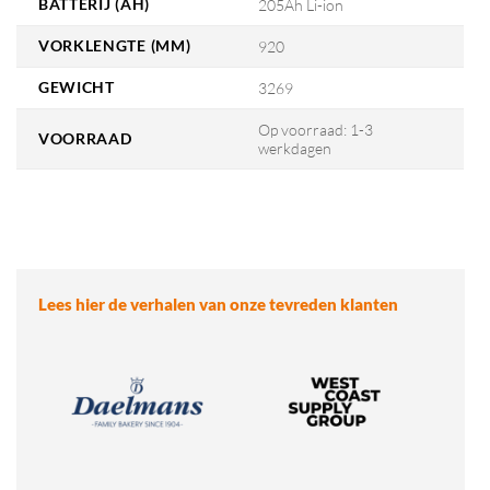
BATTERIJ (AH)
205Ah Li-ion
VORKLENGTE (MM)
920
GEWICHT
3269
Op voorraad: 1-3
VOORRAAD
werkdagen
Lees hier de verhalen van onze tevreden klanten