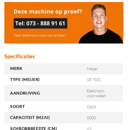
Specificaties
MERK
Meijer
TYPE (MEIJER)
SR750C
Elektrisch,
AANDRIJVING
voorwielen
SOORT
Opzit
CAPACITEIT (M2/U)
5000
SCHROBBREEDTE (CM)
65