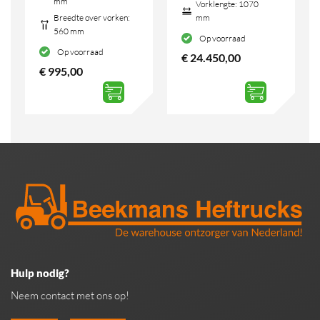
mm
Vorklengte:
1070
Breedte over vorken:
mm
560 mm
Op voorraad
Op voorraad
€
24.450,00
€
995,00
Hulp nodig?
Neem contact met ons op!