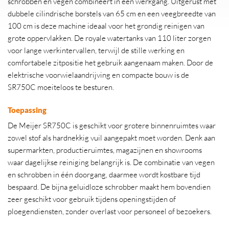
schrobben en vegen combineert in één werkgang. Uitgerust met
dubbele cilindrische borstels van 65 cm en een veegbreedte van
100 cm is deze machine ideaal voor het grondig reinigen van
grote oppervlakken. De royale watertanks van 110 liter zorgen
voor lange werkintervallen, terwijl de stille werking en
comfortabele zitpositie het gebruik aangenaam maken. Door de
elektrische voorwielaandrijving en compacte bouw is de
SR750C moeiteloos te besturen.
Toepassing
De Meijer SR750C is geschikt voor grotere binnenruimtes waar
zowel stof als hardnekkig vuil aangepakt moet worden. Denk aan
supermarkten, productieruimtes, magazijnen en showrooms
waar dagelijkse reiniging belangrijk is. De combinatie van vegen
en schrobben in één doorgang, daarmee wordt kostbare tijd
bespaard. De bijna geluidloze schrobber maakt hem bovendien
zeer geschikt voor gebruik tijdens openingstijden of
ploegendiensten, zonder overlast voor personeel of bezoekers.