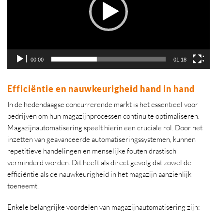
00:00
01:18
Efficiëntie en nauwkeurigheid hand in hand
In de hedendaagse concurrerende markt is het essentieel voor
bedrijven om hun magazijnprocessen continu te optimaliseren.
Magazijnautomatisering speelt hierin een cruciale rol. Door het
inzetten van geavanceerde automatiseringssystemen, kunnen
repetitieve handelingen en menselijke fouten drastisch
verminderd worden. Dit heeft als direct gevolg dat zowel de
efficiëntie als de nauwkeurigheid in het magazijn aanzienlijk
toeneemt.
Enkele belangrijke voordelen van magazijnautomatisering zijn: