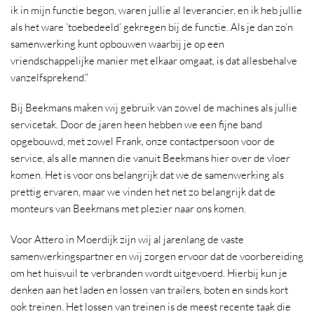
ik in mijn functie begon, waren jullie al leverancier, en ik heb jullie
als het ware ’toebedeeld’ gekregen bij de functie. Als je dan zo’n
samenwerking kunt opbouwen waarbij je op een
vriendschappelijke manier met elkaar omgaat, is dat allesbehalve
vanzelfsprekend.”
Bij Beekmans maken wij gebruik van zowel de machines als jullie
servicetak. Door de jaren heen hebben we een fijne band
opgebouwd, met zowel Frank, onze contactpersoon voor de
service, als alle mannen die vanuit Beekmans hier over de vloer
komen. Het is voor ons belangrijk dat we de samenwerking als
prettig ervaren, maar we vinden het net zo belangrijk dat de
monteurs van Beekmans met plezier naar ons komen.
Voor Attero in Moerdijk zijn wij al jarenlang de vaste
samenwerkingspartner en wij zorgen ervoor dat de voorbereiding
om het huisvuil te verbranden wordt uitgevoerd. Hierbij kun je
denken aan het laden en lossen van trailers, boten en sinds kort
ook treinen. Het lossen van treinen is de meest recente taak die