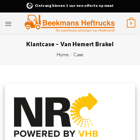
Ga
Ontvang binnen 1 uur een offerte op maat
naar
inhoud
0
Klantcase – Van Hemert Brakel
Home
/
Case