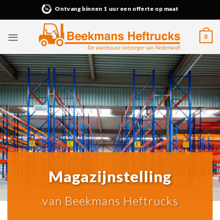
Ga
Ontvang binnen 1 uur een offerte op maat
naar
inhoud
0
Magazijnstelling
van Beekmans Heftrucks