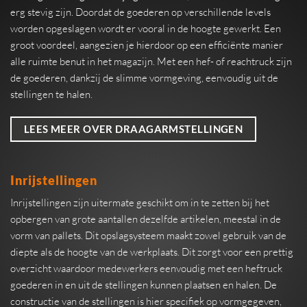
erg stevig zijn. Doordat de goederen op verschillende levels
worden opgeslagen wordt er vooral in de hoogte gewerkt. Een
groot voordeel, aangezien je hierdoor op een efficiënte manier
alle ruimte benut in het magazijn. Met een hef- of reachtruck zijn
de goederen, dankzij de slimme vormgeving, eenvoudig uit de
stellingen te halen.
LEES MEER OVER DRAAGARMSTELLINGEN
Inrijstellingen
Inrijstellingen zijn uitermate geschikt om in te zetten bij het
opbergen van grote aantallen dezelfde artikelen, meestal in de
vorm van pallets. Dit opslagsysteem maakt zowel gebruik van de
diepte als de hoogte van de werkplaats. Dit zorgt voor een prettig
overzicht waardoor medewerkers eenvoudig met een heftruck
goederen in en uit de stellingen kunnen plaatsen en halen. De
constructie van de stellingen is hier specifiek op vormgegeven,