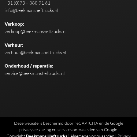
+31 (0)73 – 888 91 61
info@beekmansheftrucks.nl
Verkoop:
verkoop@beekmansheftrucks.nl
Verhuur:
verhuur@beekmansheftrucks.nl
Onderhoud / reparatie:
service@beekmansheftrucks.nl
Deze website is beschermd door reCAPTCHA en de Google
privacyverklaring
en
servicevoorwaarden
van Google.
Copyright
Beekmans Heftrucks
|
Algemene voorwaarden
|
Privacy