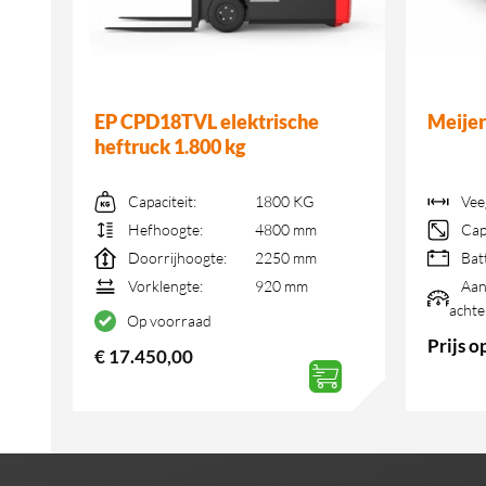
EP CPD18TVL elektrische
Meije
heftruck 1.800 kg
m
Capaciteit:
1800 KG
Vee
r
Hefhoogte:
4800 mm
Cap
Doorrijhoogte:
2250 mm
Bat
Vorklengte:
920 mm
Aan
achte
Op voorraad
Prijs 
€
17.450,00