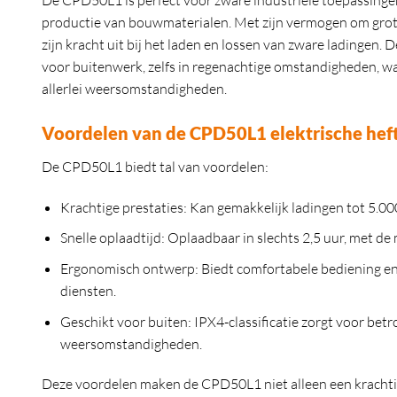
De CPD50L1 is perfect voor zware industriële toepassingen 
productie van bouwmaterialen. Met zijn vermogen om grote
zijn kracht uit bij het laden en lossen van zware ladingen.
voor buitenwerk, zelfs in regenachtige omstandigheden, waa
allerlei weersomstandigheden.
Voordelen van de CPD50L1 elektrische hef
De CPD50L1 biedt tal van voordelen:
Krachtige prestaties
: Kan gemakkelijk ladingen tot 5.00
Snelle oplaadtijd
: Oplaadbaar in slechts 2,5 uur, met de
Ergonomisch ontwerp
: Biedt comfortabele bediening e
diensten.
Geschikt voor buiten
: IPX4-classificatie zorgt voor be
weersomstandigheden.
Deze voordelen maken de CPD50L1 niet alleen een krachti