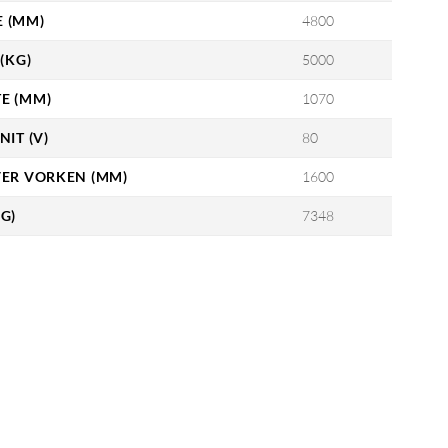
 (MM)
4800
(KG)
5000
E (MM)
1070
NIT (V)
80
VER VORKEN (MM)
1600
G)
7348