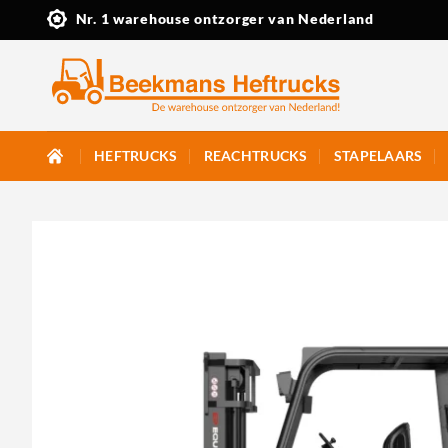
Ga
Nr. 1 warehouse ontzorger van Nederland
naar
inhoud
HEFTRUCKS
REACHTRUCKS
STAPELAARS