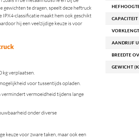
zoals in de metaalindustrie en bij de
HEFHOOGTE
 gewichten te dragen, speelt deze heftruck
 De IPX4-classificatie maakt hem ook geschikt
CAPACITEIT 
rdoor hij een veelzijdige keuze is voor
VORKLENGT
AANDRIJF U
truck
BREEDTE O
GEWICHT (K
0 kg verplaatsen.
 mogelijkheid voor tussentijds opladen.
n vermindert vermoeidheid tijdens lange
trouwbaarheid onder diverse
ge keuze voor zware taken, maar ook een