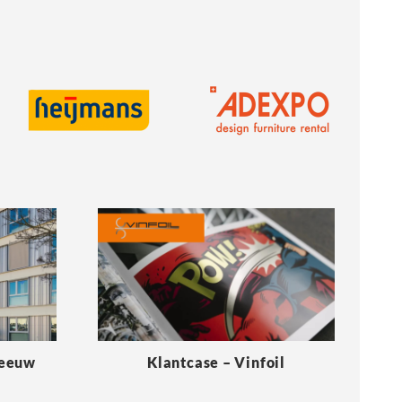
Meeuw
Klantcase – Vinfoil