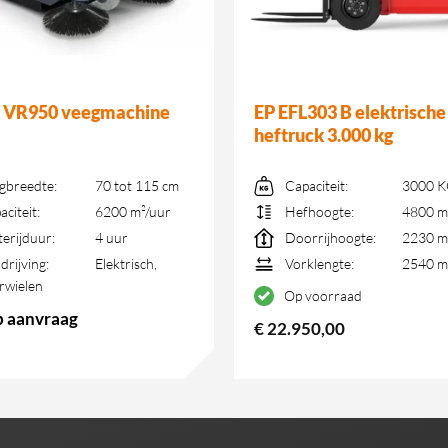
r VR950 veegmachine
EP EFL303 B elektrische
heftruck 3.000 kg
gbreedte:
70 tot 115 cm
Capaciteit:
3000 
aciteit:
6200 m²/uur
Hefhoogte:
4800 
terijduur:
4 uur
Doorrijhoogte:
2230 
drijving:
Elektrisch,
Vorklengte:
2540 
rwielen
Op voorraad
op aanvraag
€
22.950,00