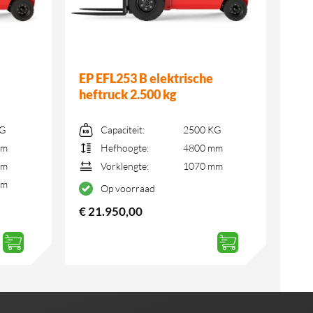
EP EFL253 B elektrische
heftruck 2.500 kg
KG
Capaciteit:
2500 KG
mm
Hefhoogte:
4800 mm
mm
Vorklengte:
1070 mm
mm
Op voorraad
€
21.950,00