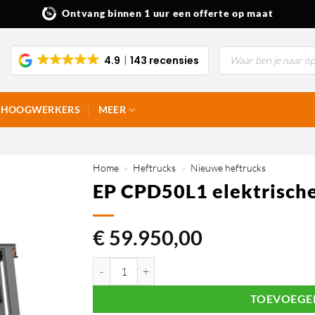
Ontvang binnen 1 uur een offerte op maat
Producten
4.9
143 recensies
zoeken
HOOGWERKERS
MEER
Home
»
Heftrucks
»
Nieuwe heftrucks
EP CPD50L1 elektrische
€
59.950,00
EP CPD50L1 elektrische heftruck 5.000 kg aantal
TOEVOEGE