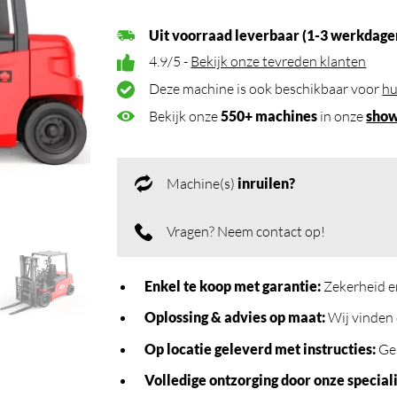
Uit voorraad leverbaar (1-3 werkdage
4.9/5 -
Bekijk onze tevreden klanten
Deze machine is ook beschikbaar voor
hu
Bekijk onze
550+ machines
in onze
sho
Machine(s)
inruilen?
Vragen? Neem contact op!
Enkel te koop met garantie:
Zekerheid e
Oplossing & advies op maat:
Wij vinden 
Op locatie geleverd met instructies:
Geb
Volledige ontzorging door onze speciali