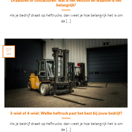
Draaiuren of contacturen: wat is het verschil en waarom is het
belangrijk?
Als je bedrijf draait op heftrucks, dan weet je hoe belangrijk het is om
de [...]
07
okt
3-wiel of 4-wiel: Welke heftruck past het best bij jouw bedrijf?
Als je bedrijf draait op heftrucks, dan weet je hoe belangrijk het is om
de [...]