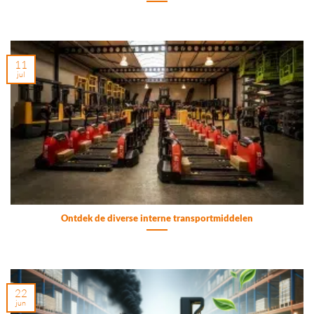
11
jul
Ontdek de diverse interne transportmiddelen
22
jun