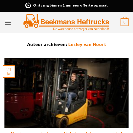
Ga
Ontvang binnen 1 uur een offerte op maat
naar
inhoud
0
Auteur archieven:
Lesley van Noort
21
jul