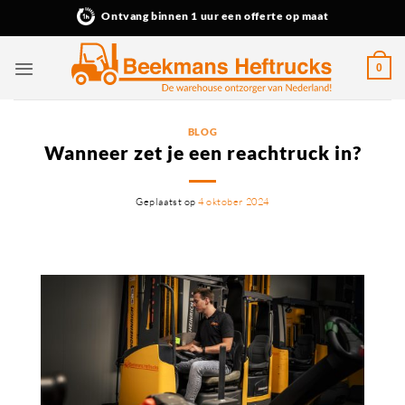
Ga
Ontvang binnen 1 uur een offerte op maat
naar
inhoud
0
BLOG
Wanneer zet je een reachtruck in?
Geplaatst op
4 oktober 2024