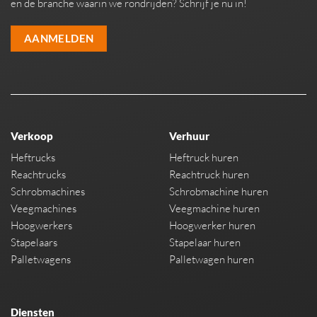
en de branche waarin we rondrijden? Schrijf je nu in!
AANMELDEN
Verkoop
Verhuur
Heftrucks
Heftruck huren
Reachtrucks
Reachtruck huren
Schrobmachines
Schrobmachine huren
Veegmachines
Veegmachine huren
Hoogwerkers
Hoogwerker huren
Stapelaars
Stapelaar huren
Palletwagens
Palletwagen huren
Diensten