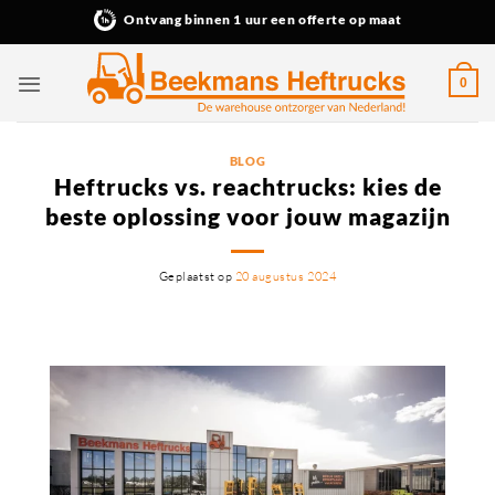
Ga
Ontvang binnen 1 uur een offerte op maat
naar
inhoud
0
BLOG
Heftrucks vs. reachtrucks: kies de
beste oplossing voor jouw magazijn
Geplaatst op
20 augustus 2024