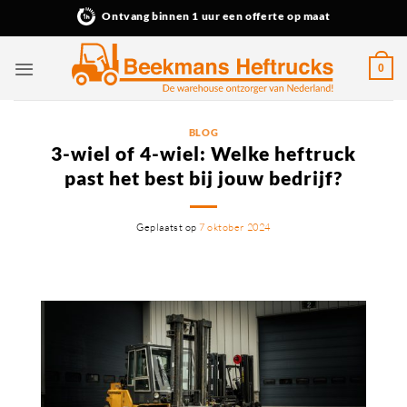
Ga
Ontvang binnen 1 uur een offerte op maat
naar
inhoud
0
BLOG
3-wiel of 4-wiel: Welke heftruck
past het best bij jouw bedrijf?
Geplaatst op
7 oktober 2024