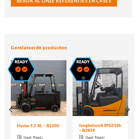
BEKIJK AL ONZE REFERENTIES EN CASES
Gerelateerde producten
Jungheinrich EFG218k
Hyster 5.5 XL – B2200
– B2859
Staat:
Ready
Staat:
Ready