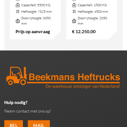
Capaciteit:
5500 KG
Capaciteit:
1800 KG
Hefhoogte:
7325 mm
Hefhoogte:
4500 mm
Doorrijhoogte:
3380
Doorrijhoogte:
2050
mm
mm
Prijs op aanvraag
€
12.250,00
Hulp nodig?
Neem contact met ons op!
BEL
MAIL