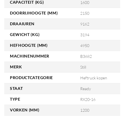
CAPACITEIT (KG)
1600
DOORRIJHOOGTE (MM)
2150
DRAAIUREN
9162
GEWICHT (KG)
3194
HEFHOOGTE (MM)
4950
MACHINENUMMER
B3682
MERK
Still
PRODUCTCATEGORIE
Heftruck kopen
STAAT
Ready
TYPE
RX20-16
VORKEN (MM)
1200