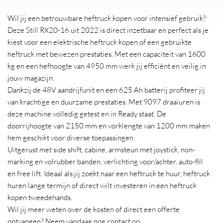
Wil jij een betrouwbare heftruck kopen voor intensief gebruik?
Deze Still RX20-16 uit 2022 is direct inzetbaar en perfect als je
kiest voor een elektrische heftruck kopen of een gebruikte
heftruck met bewezen prestaties. Met een capaciteit van 1600
kg en een hefhoogte van 4950 mm werk jij efficiënt en veilig in
jouw magazijn.
Dankzij de 48V aandrijfunit en een 625 Ah batterij profiteer jij
van krachtige en duurzame prestaties. Met 9097 draaiuren is
deze machine volledig getest en in Ready staat. De
doorrijhoogte van 2150 mm en vorklengte van 1200 mm maken
hem geschikt voor diverse toepassingen.
Uitgerust met side shift, cabine, armsteun met joystick, non-
marking en volrubber banden, verlichting voor/achter, auto-fill
en free lift. Ideaal als jij zoekt naar een heftruck te huur, heftruck
huren lange termijn of direct wilt investeren in een heftruck
kopen tweedehands.
Wil jij meer weten over de kosten of direct een offerte
ontvangen? Neem vandaag nog contact op.