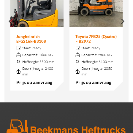
Jungheinrich
Toyota 7FB25 (Quatro)
EFG216k-B3108
– B2972
Staat:
Ready
Staat:
Ready
Capaciteit:
1600 KG
Capaciteit:
2500 KG
Hefhoogte:
5500 mm
Hefhoogte:
6100 mm
Doorrijhoogte:
2400
Doorrijhoogte:
2050
mm
mm
Prijs op aanvraag
Prijs op aanvraag