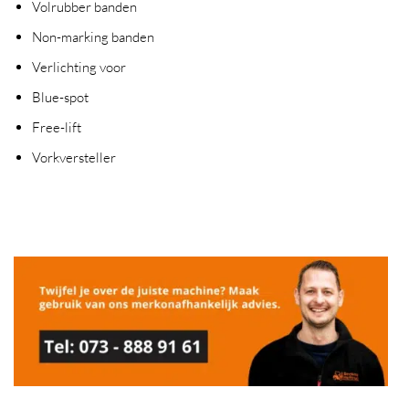
Volrubber banden
Non-marking banden
Verlichting voor
Blue-spot
Free-lift
Vorkversteller