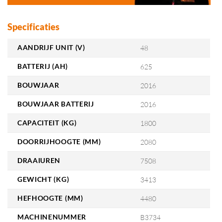
Specificaties
AANDRIJF UNIT (V)
48
BATTERIJ (AH)
625
BOUWJAAR
2016
BOUWJAAR BATTERIJ
2016
CAPACITEIT (KG)
1800
DOORRIJHOOGTE (MM)
2080
DRAAIUREN
7508
GEWICHT (KG)
3413
HEFHOOGTE (MM)
4480
MACHINENUMMER
B3734