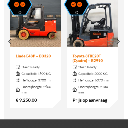
Toyota 8FBE20T
Linde E48P – B3320
(Quatro) – B2990
Staat:
Ready
Staat:
Ready
Capaciteit:
4800 KG
Capaciteit:
2000 KG
Hefhoogte:
3700 mm
Hefhoogte:
6070 mm
Doorrijhoogte:
2900
Doorrijhoogte:
2130
mm
mm
€
9.250,00
Prijs op aanvraag