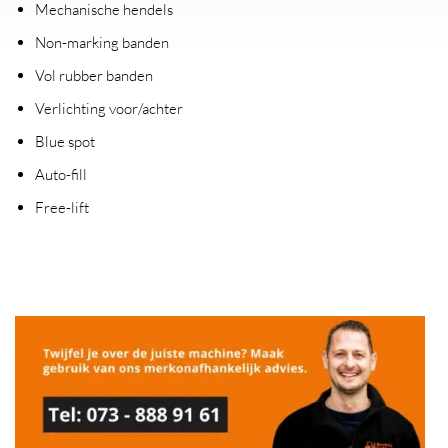
Mechanische hendels
Non-marking banden
Vol rubber banden
Verlichting voor/achter
Blue spot
Auto-fill
Free-lift