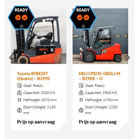
Toyota 8FBE20T
HELI CPD35-GB2LI-M
(Quatro) – B2990
– B2908 – O
Staat:
Ready
Staat:
Ready
Capaciteit:
2000 KG
Capaciteit:
3500 KG
Hefhoogte:
6070 mm
Hefhoogte:
4700 mm
Doorrijhoogte:
2130
Doorrijhoogte:
2230
mm
mm
Prijs op aanvraag
Prijs op aanvraag