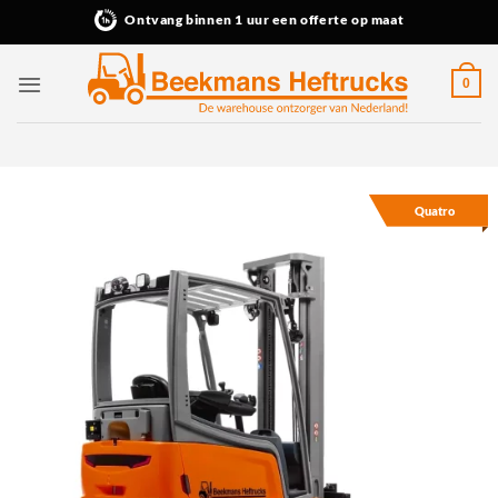
Ga
Ontvang binnen 1 uur een offerte op maat
naar
inhoud
0
Quatro