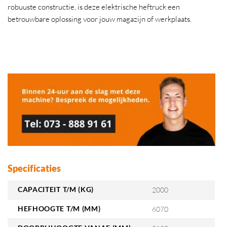
robuuste constructie, is deze elektrische heftruck een
betrouwbare oplossing voor jouw magazijn of werkplaats.
Specificaties
CAPACITEIT T/M (KG)
2000
HEFHOOGTE T/M (MM)
6070