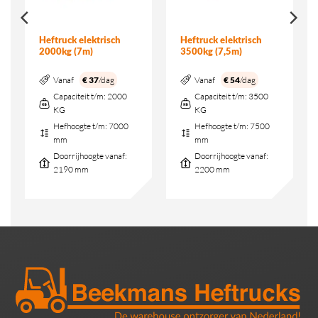
Heftruck elektrisch
Heftruck elektrisch
2000kg (7m)
3500kg (7,5m)
Vanaf
€ 37
/dag
Vanaf
€ 54
/dag
Capaciteit t/m:
2000
Capaciteit t/m:
3500
KG
KG
Hefhoogte t/m:
7000
Hefhoogte t/m:
7500
mm
mm
Doorrijhoogte vanaf:
Doorrijhoogte vanaf:
2190 mm
2200 mm