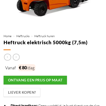
Home
»
Heftrucks
»
Heftruck huren
Heftruck elektrisch 5000kg (7,5m)
Vanaf
€ 80
/dag
ONTVANG EEN PRIJS OP MAAT
LIEVER KOPEN?
Direct inzetbaar
:
Geen wachttijd, je kunt direct aan de slag