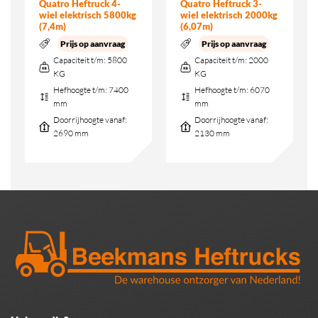
Quatro Heftruck 4-
Quatro Heftruck 3-
wiel elektrisch 5800kg
wiel elektrisch 2000kg
(7,4m)
(6,07m)
Prijs op aanvraag
Prijs op aanvraag
Capaciteit t/m:
5800
Capaciteit t/m:
2000
KG
KG
Hefhoogte t/m:
7400
Hefhoogte t/m:
6070
mm
mm
Doorrijhoogte vanaf:
Doorrijhoogte vanaf:
2690 mm
2130 mm