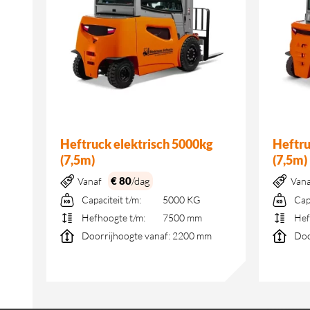
Heftruck elektrisch 5000kg
Heftru
(7,5m)
(7,5m)
€ 80
/dag
Vanaf
Van
Capaciteit t/m:
5000 KG
Cap
m
Hefhoogte t/m:
7500 mm
Hef
Doorrijhoogte vanaf:
2200 mm
Doo