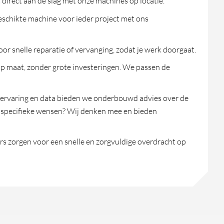
 direct aan de slag met onze machines op locatie.
geschikte machine voor ieder project met ons
or snelle reparatie of vervanging, zodat je werk doorgaat.
p maat, zonder grote investeringen. We passen de
 ervaring en data bieden we onderbouwd advies over de
e specifieke wensen? Wij denken mee en bieden
s zorgen voor een snelle en zorgvuldige overdracht op