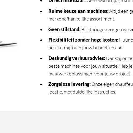
Direct inzetbaar
:
Geen wachttijd, je kunt
Ruime keuze aan machines
:
Altijd een 
merkonafhankelijke assortiment.
Geen stilstand
:
Bij storingen zorgen we vo
Flexibiliteit zonder hoge kosten
:
Huur o
huurtermijn aan jouw behoeften aan.
Deskundig verhuuradvies
:
Dankzij onze
beste machines voor jouw situatie. Heb j
maatwerkoplossingen voor jouw project.
Zorgeloze levering
:
Onze eigen chauffeur
locatie, met duidelijke instructies.