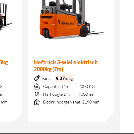
00kg
Heftruck 3-wiel elektrisch
2000kg (7m)
€ 37
/dag
Vanaf
KG
Capaciteit t/m:
2000 KG
mm
Hefhoogte t/m:
7000 mm
 mm
Doorrijhoogte vanaf:
2190 mm