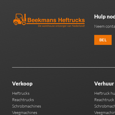
Hulp nod
Neem conta
BEL
Verkoop
Verhuur
Heftrucks
Heftruck h
Reachtrucks
Reachtruck
Schrobmachines
Schrobmach
Veegmachines
Veegmachin