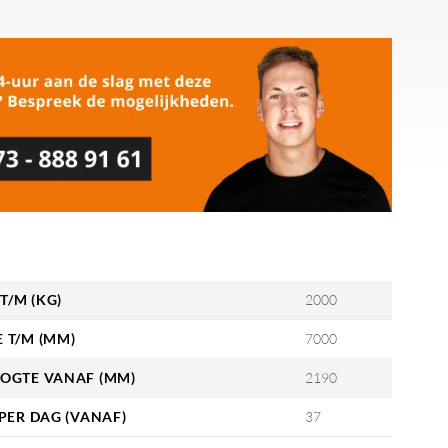
T/M (KG)
2000
 T/M (MM)
7000
OGTE VANAF (MM)
2190
PER DAG (VANAF)
37