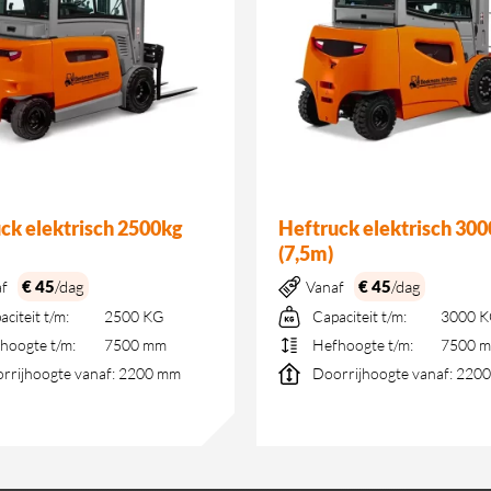
ck elektrisch 2500kg
Heftruck elektrisch 30
(7,5m)
€ 45
/dag
€ 45
/dag
af
Vanaf
aciteit t/m:
2500 KG
Capaciteit t/m:
3000 
hoogte t/m:
7500 mm
Hefhoogte t/m:
7500 
rrijhoogte vanaf:
2200 mm
Doorrijhoogte vanaf:
2200