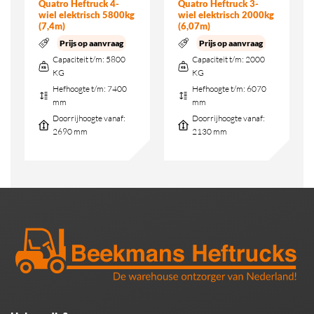
Quatro Heftruck 4-
Quatro Heftruck 3-
wiel elektrisch 5800kg
wiel elektrisch 2000kg
(7,4m)
(6,07m)
Prijs op aanvraag
Prijs op aanvraag
Capaciteit t/m:
5800
Capaciteit t/m:
2000
KG
KG
Hefhoogte t/m:
7400
Hefhoogte t/m:
6070
mm
mm
Doorrijhoogte vanaf:
Doorrijhoogte vanaf:
2690 mm
2130 mm