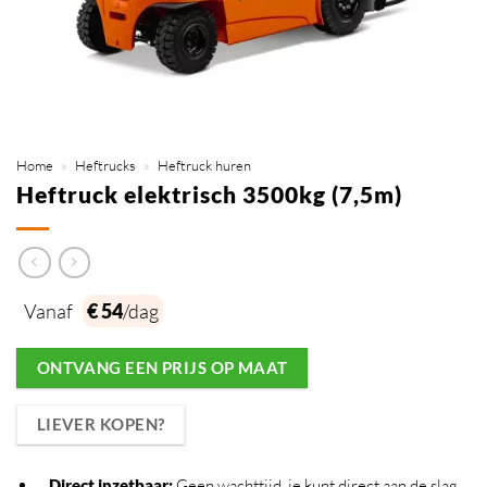
Home
»
Heftrucks
»
Heftruck huren
Heftruck elektrisch 3500kg (7,5m)
Vanaf
€ 54
/dag
ONTVANG EEN PRIJS OP MAAT
LIEVER KOPEN?
Direct inzetbaar
:
Geen wachttijd, je kunt direct aan de slag