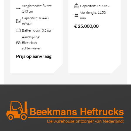
Veegbreedte:
87 tot
Capaciteit:
1500 KG
145 cm
Vorklengte:
1150
Capaciteit:
10440
mm
m²/uur
€
25.000,00
Batterijduur:
3.5 uur
Aandrijving:
Elektrisch,
achterwielen
Prijs op aanvraag