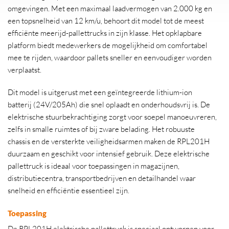
omgevingen. Met een maximaal laadvermogen van 2.000 kg en
een topsnelheid van 12 km/u, behoort dit model tot de meest
efficiënte meerijd-pallettrucks in zijn klasse. Het opklapbare
platform biedt medewerkers de mogelijkheid om comfortabel
mee te rijden, waardoor pallets sneller en eenvoudiger worden
verplaatst.
Dit model is uitgerust met een geïntegreerde lithium-ion
batterij (24V/205Ah) die snel oplaadt en onderhoudsvrij is. De
elektrische stuurbekrachtiging zorgt voor soepel manoeuvreren,
zelfs in smalle ruimtes of bij zware belading. Het robuuste
chassis en de versterkte veiligheidsarmen maken de RPL201H
duurzaam en geschikt voor intensief gebruik. Deze elektrische
pallettruck is ideaal voor toepassingen in magazijnen,
distributiecentra, transportbedrijven en detailhandel waar
snelheid en efficiëntie essentieel zijn.
Toepassing
De RPL201H elektrische pallettruck is speciaal ontworpen voor