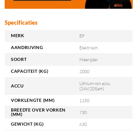
Specificaties
MERK
EP
AANDRIJVING
Elektrisch
SOORT
Meerijder
CAPACITEIT (KG)
2000
Lithium-ion accu
ACCU
(24V/205aH)
VORKLENGTE (MM)
1150
BREEDTE OVER VORKEN
730
(MM)
GEWICHT (KG)
630