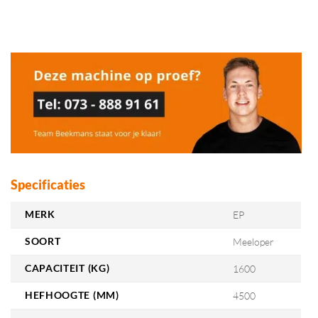
Specificaties
MERK
EP
SOORT
Meeloper
CAPACITEIT (KG)
1600
HEFHOOGTE (MM)
4500