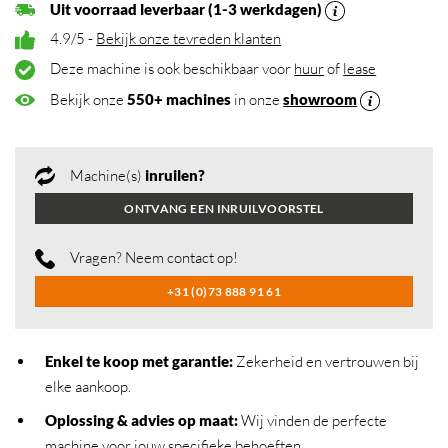
Uit voorraad leverbaar (1-3 werkdagen)
4.9/5 -
Bekijk onze tevreden klanten
Deze machine is ook beschikbaar voor
huur
of
lease
Bekijk onze
550+ machines
in onze
showroom
Machine(s)
inruilen?
ONTVANG EEN INRUILVOORSTEL
Vragen? Neem contact op!
+31 (0)73 888 91 61
Enkel te koop met garantie:
Zekerheid en vertrouwen bij
elke aankoop.
Oplossing & advies op maat:
Wij vinden de perfecte
machine voor jouw specifieke behoeften.