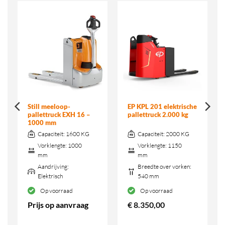
Still meeloop-
EP KPL 201 elektrische
pallettruck EXH 16 –
pallettruck 2.000 kg
1000 mm
Capaciteit:
1600 KG
Capaciteit:
2000 KG
Vorklengte:
1000
Vorklengte:
1150
mm
mm
Aandrijving:
Breedte over vorken:
Elektrisch
540 mm
Op voorraad
Op voorraad
Prijs op aanvraag
€
8.350,00