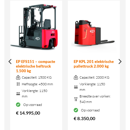
EP EFS151 – compacte
EP KPL 201 elektrische
elektrische heftruck
pallettruck 2.000 kg
1.500 kg
Capaciteit:
1500 KG
Capaciteit:
2000 KG
Hefhoogte:
4500 mm
Vorklengte:
1150
mm
Vorklengte:
1150
mm
Breedte over vorken:
540 mm
Op voorraad
Op voorraad
€
14.995,00
€
8.350,00