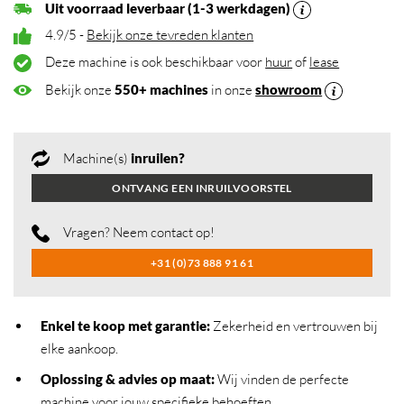
Uit voorraad leverbaar (1-3 werkdagen)
4.9/5 -
Bekijk onze tevreden klanten
Deze machine is ook beschikbaar voor
huur
of
lease
Bekijk onze
550+ machines
in onze
showroom
Machine(s)
inruilen?
ONTVANG EEN INRUILVOORSTEL
Vragen? Neem contact op!
+31 (0)73 888 91 61
Enkel te koop met garantie:
Zekerheid en vertrouwen bij
elke aankoop.
Oplossing & advies op maat:
Wij vinden de perfecte
machine voor jouw specifieke behoeften.