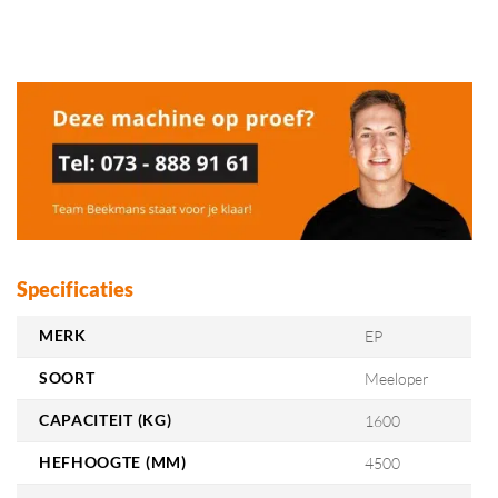
Specificaties
MERK
EP
SOORT
Meeloper
CAPACITEIT (KG)
1600
HEFHOOGTE (MM)
4500