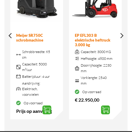
Meijer SR750C
EP EFL303 B
schrobmachine
elektrische heftruck
3.000 kg
Schrobbreedte:
65
Capaciteit:
3000 KG
cm
Hefhoogte:
4800 mm
Capaciteit:
5000
Doorrijhoogte:
2230
m²/uur
mm
Batterijduur:
4 uur
Vorklengte:
2540
Aandrijving:
mm
Elektrisch,
Op voorraad
voorwielen
€
22.950,00
Op voorraad
Prijs op aanvraag