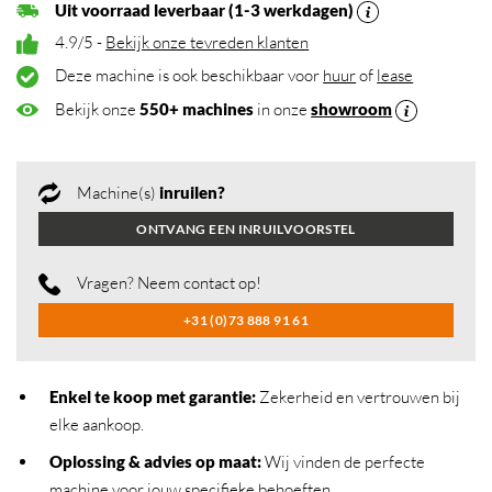
Uit voorraad leverbaar (1-3 werkdagen)
4.9/5 -
Bekijk onze tevreden klanten
Deze machine is ook beschikbaar voor
huur
of
lease
Bekijk onze
550+ machines
in onze
showroom
Machine(s)
inruilen?
ONTVANG EEN INRUILVOORSTEL
Vragen? Neem contact op!
+31 (0)73 888 91 61
Enkel te koop met garantie:
Zekerheid en vertrouwen bij
elke aankoop.
Oplossing & advies op maat:
Wij vinden de perfecte
machine voor jouw specifieke behoeften.