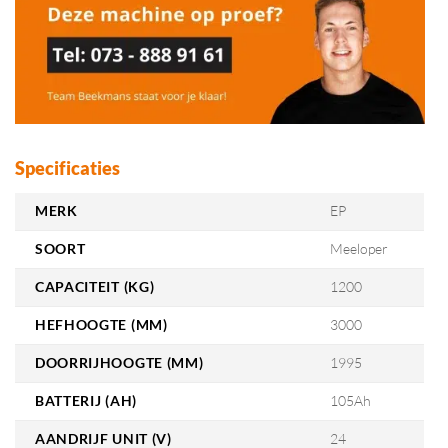
Specificaties
MERK
EP
SOORT
Meeloper
CAPACITEIT (KG)
1200
HEFHOOGTE (MM)
3000
DOORRIJHOOGTE (MM)
1995
BATTERIJ (AH)
105Ah
AANDRIJF UNIT (V)
24