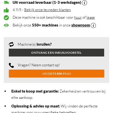
Uit voorraad leverbaar (1-3 werkdagen)
4.9/5 -
Bekijk onze tevreden klanten
Deze machine is ook beschikbaar voor
huur
of
lease
Bekijk onze
550+ machines
in onze
showroom
Machine(s)
inruilen?
ONTVANG EEN INRUILVOORSTEL
Vragen? Neem contact op!
+31 (0)73 888 91 61
Enkel te koop met garantie:
Zekerheid en vertrouwen bij
elke aankoop.
Oplossing & advies op maat:
Wij vinden de perfecte
machine voor jouw specifieke behoeften.