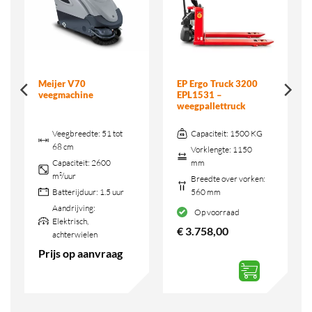
Meijer V70
EP Ergo Truck 3200
veegmachine
EPL1531 –
weegpallettruck
Veegbreedte:
51 tot
Capaciteit:
1500 KG
68 cm
Vorklengte:
1150
Capaciteit:
2600
mm
m²/uur
Breedte over vorken:
Batterijduur:
1.5 uur
560 mm
Aandrijving:
Op voorraad
Elektrisch,
€
3.758,00
achterwielen
Prijs op aanvraag