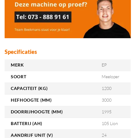
Specificaties
MERK
EP
SOORT
Meeloper
CAPACITEIT (KG)
1200
HEFHOOGTE (MM)
3000
DOORRIJHOOGTE (MM)
1995
BATTERIJ (AH)
105 Lion
AANDRIJF UNIT (V)
24