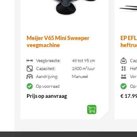
Meijer V65 Mini Sweeper
EP EFL
veegmachine
heftru
Veegbreedte:
48 tot 95 cm
Cap
Capaciteit:
1800 m²/uur
Hef
Aandrijving:
Manueel
Vor
Op voorraad
Op 
Prijs op aanvraag
€
17.9