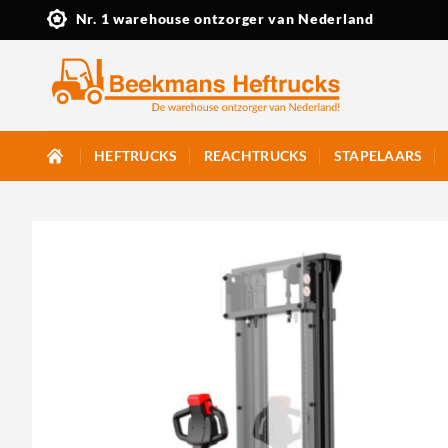
Ga
Nr. 1 warehouse ontzorger van Nederland
naar
inhoud
HEFTRUCKS
REACHTRUCKS
STAPELAARS