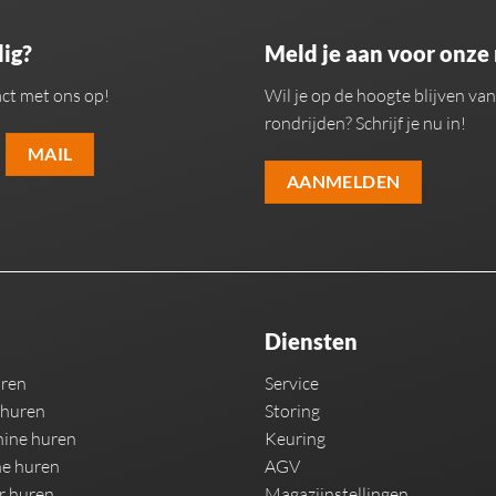
ig?
Meld je aan voor onze
ct met ons op!
Wil je op de hoogte blijven v
rondrijden? Schrijf je nu in!
MAIL
AANMELDEN
Diensten
uren
Service
 huren
Storing
ine huren
Keuring
e huren
AGV
r huren
Magazijnstellingen