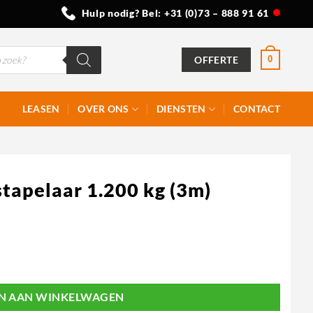
Hulp nodig? Bel:
+31 (0)73 – 888 91 61
OFFERTE
0
LEASEN
OVER ONS
DIENSTEN
CONTACT
stapelaar 1.200 kg (3m)
tal
N AAN WINKELWAGEN