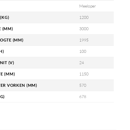
Meeloper
(KG)
1200
 (MM)
3000
OGTE (MM)
1995
H)
100
NIT (V)
24
E (MM)
1150
VER VORKEN (MM)
570
G)
678