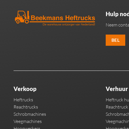
Hulp nod
Neem conta
BEL
Verkoop
Verhuur
Heftrucks
Heftruck h
Reachtrucks
Reachtruck
Schrobmachines
Schrobmach
Veegmachines
Veegmachin
Hoogwerkers
Hoogwerke