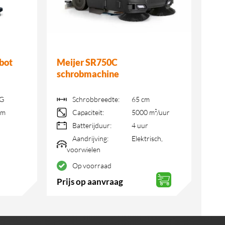
bot
Meijer SR750C
schrobmachine
KG
Schrobbreedte:
65 cm
mm
Capaciteit:
5000 m²/uur
Batterijduur:
4 uur
Aandrijving:
Elektrisch,
voorwielen
Op voorraad
Prijs op aanvraag