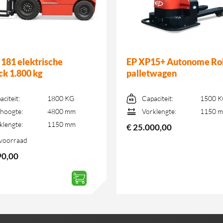
 181 elektrische
EP XP15+ Autonome Ro
ck 1.800 kg
palletwagen
aciteit:
1800 KG
Capaciteit:
1500 
hoogte:
4800 mm
Vorklengte:
1150 
klengte:
1150 mm
€
25.000,00
voorraad
90,00