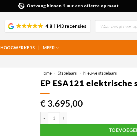
Ontvang binnen 1 uur een offerte op maat
Producten
4.9
143 recensies
zoeken
HOOGWERKERS
MEER
Home
»
Stapelaars
»
Nieuwe stapelaars
EP ESA121 elektrische 
€
3.695,00
EP ESA121 elektrische stapelaar 1.200 kg (3m) aan
TOEVOEGE