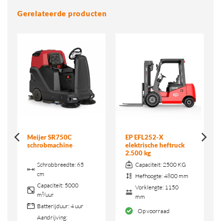
Gerelateerde producten
Meijer SR750C
EP EFL252-X
schrobmachine
elektrische heftruck
2.500 kg
Schrobbreedte:
65
Capaciteit:
2500 KG
cm
Hefhoogte:
4800 mm
Capaciteit:
5000
Vorklengte:
1150
m²/uur
mm
Batterijduur:
4 uur
Op voorraad
Aandrijving: