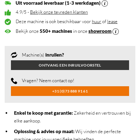
Uit voorraad leverbaar (1-3 werkdagen)
4.9/5 -
Bekijk onze tevreden klanten
Deze machine is ook beschikbaar voor
huur
of
lease
Bekijk onze
550+ machines
in onze
showroom
Machine(s)
inruilen?
ONTVANG EEN INRUILVOORSTEL
Vragen? Neem contact op!
+31 (0)73 888 91 61
Enkel te koop met garantie:
Zekerheid en vertrouwen bij
elke aankoop.
Oplossing & advies op maat:
Wij vinden de perfecte
machine voor jouw specifieke behoeften.