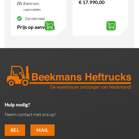
€
17.990,00
Elektrisch,
voorwielen
Op voorraad
Prijs op aanvraag
Hulp nodig?
Neem contact met ons op!
BEL
MAIL