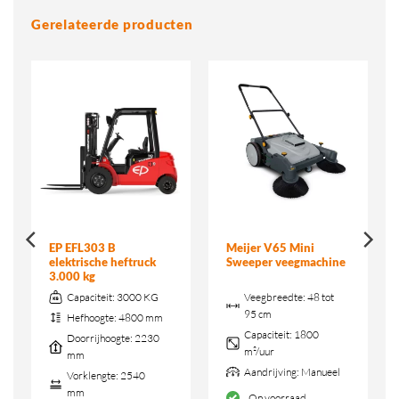
Gerelateerde producten
EP EFL303 B
Meijer V65 Mini
elektrische heftruck
Sweeper veegmachine
3.000 kg
Capaciteit:
3000 KG
Veegbreedte:
48 tot
95 cm
Hefhoogte:
4800 mm
Capaciteit:
1800
Doorrijhoogte:
2230
m²/uur
mm
Aandrijving:
Manueel
Vorklengte:
2540
mm
Op voorraad