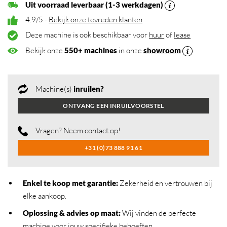
Uit voorraad leverbaar (1-3 werkdagen)
4.9/5 -
Bekijk onze tevreden klanten
Deze machine is ook beschikbaar voor
huur
of
lease
Bekijk onze
550+ machines
in onze
showroom
Machine(s)
inruilen?
ONTVANG EEN INRUILVOORSTEL
Vragen? Neem contact op!
+31 (0)73 888 91 61
Enkel te koop met garantie:
Zekerheid en vertrouwen bij
elke aankoop.
Oplossing & advies op maat:
Wij vinden de perfecte
machine voor jouw specifieke behoeften.