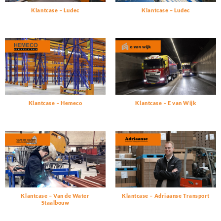
Klantcase – Ludec
Klantcase – Ludec
Klantcase – Hemeco
Klantcase – E van Wijk
Klantcase – Van de Water
Klantcase – Adriaanse Transport
Staalbouw