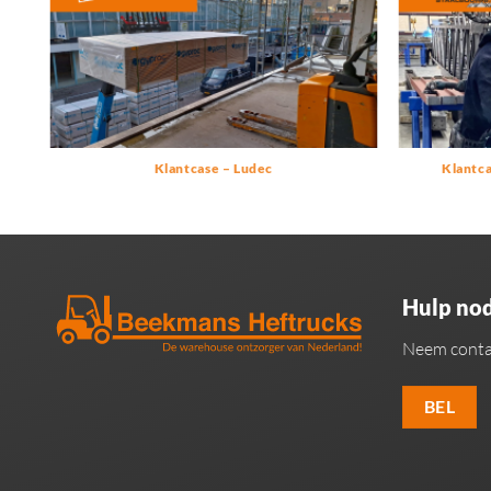
Klantcase – Ludec
Klantc
Hulp nod
Neem conta
BEL