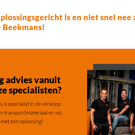
oplossingsgericht is en niet snel nee
or Beekmans!
g advies vanuit
e specialisten?
is specialist in de verkoop
n transportmateriaal en wij
 met een oplossing!