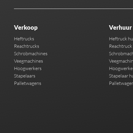
Verkoop
Verhuur
Heftrucks
Heftruck h
Reachtrucks
Reachtruck
Schrobmachines
Schrobmach
Veegmachines
Veegmachin
Hoogwerkers
Hoogwerke
Stapelaars
Stapelaar h
Palletwagens
Palletwage