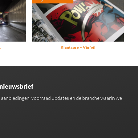
k
Klantcase – Vinfoil
 nieuwsbrief
an aanbiedingen, voorraad updates en de branche waarin we