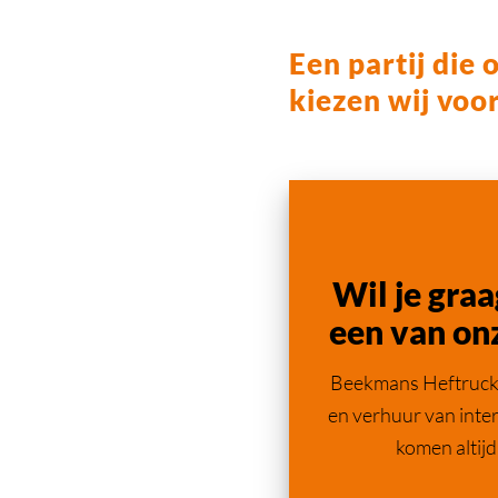
Een partij die 
kiezen wij vo
Wil je graa
een van
onz
Beekmans Heftrucks 
en verhuur van inter
komen altijd