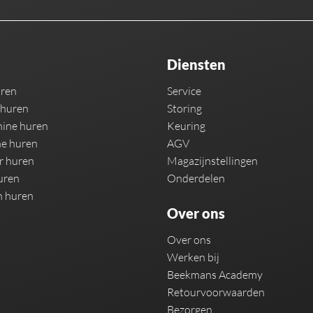
Diensten
uren
Service
 huren
Storing
ine huren
Keuring
e huren
AGV
r huren
Magazijnstellingen
uren
Onderdelen
n huren
Over ons
Over ons
Werken bij
Beekmans Academy
Retourvoorwaarden
Bezorgen