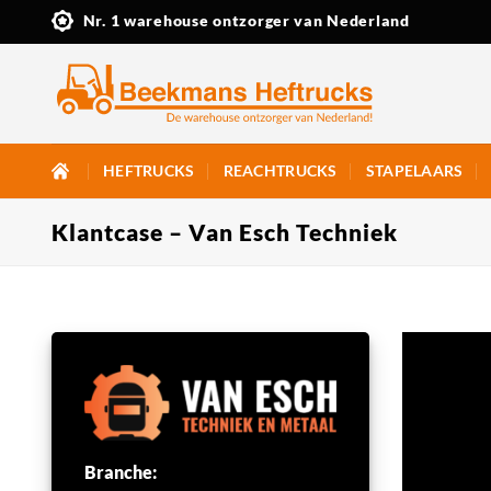
Ga
Nr. 1 warehouse ontzorger van Nederland
naar
inhoud
HEFTRUCKS
REACHTRUCKS
STAPELAARS
Klantcase – Van Esch Techniek
Branche: