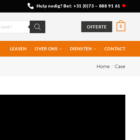
Hulp nodig? Bel:
+31 (0)73 – 888 91 61
OFFERTE
0
LEASEN
OVER ONS
DIENSTEN
CONTACT
Home
/
Case