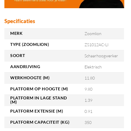
Specificaties
MERK
Zoomlion
TYPE (ZOOMLION)
ZS1012AC-LI
SOORT
Schaarhoogwerker
AANDRIJVING
Elektrisch
WERKHOOGTE (M)
11.80
PLATFORM OP HOOGTE (M)
9.80
PLATFORM IN LAGE STAND
1.39
(M)
PLATFORM EXTENSIE (M)
0.91
PLATFORM CAPACITEIT (KG)
350