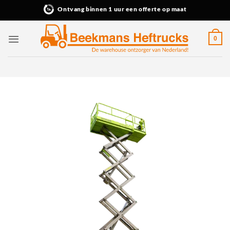
Ga
Ontvang binnen 1 uur een offerte op maat
naar
inhoud
0