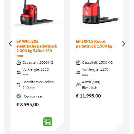
EP WPL 202
EP EXP15 Robot
elektrische pallettruck
pallettruck 1.500 kg
2.000 kg 540×1150
mm
Capaciteit:
2000 KG
Capaciteit:
1500 KG
Vorklengte:
1150
Vorklengte:
1150
mm
mm
Breedte over vorken:
Aandrijving:
540 mm
Elektrisch
€
11.995,00
Op voorraad
€
3.995,00