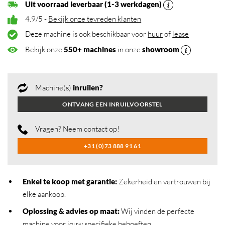
Uit voorraad leverbaar (1-3 werkdagen)
4.9/5 -
Bekijk onze tevreden klanten
Deze machine is ook beschikbaar voor
huur
of
lease
Bekijk onze
550+ machines
in onze
showroom
Machine(s)
inruilen?
ONTVANG EEN INRUILVOORSTEL
Vragen? Neem contact op!
+31 (0)73 888 91 61
Enkel te koop met garantie:
Zekerheid en vertrouwen bij
elke aankoop.
Oplossing & advies op maat:
Wij vinden de perfecte
machine voor jouw specifieke behoeften.