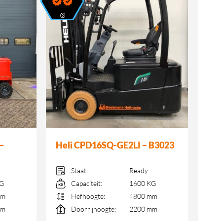
–
Heli CPD16SQ-GE2LI – B3023
Staat:
Ready
KG
Capaciteit:
1600 KG
mm
Hefhoogte:
4800 mm
mm
Doorrijhoogte:
2200 mm