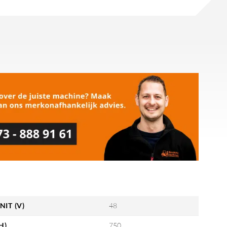
NIT (V)
48
H)
750