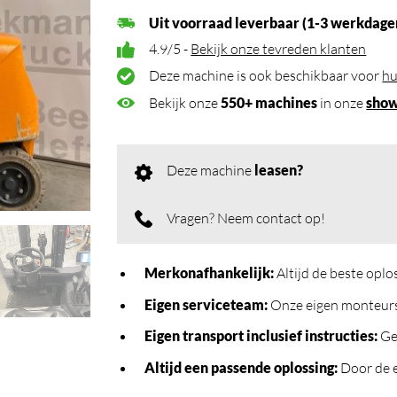
Uit voorraad leverbaar (1-3 werkdage
4.9/5 -
Bekijk onze tevreden klanten
Deze machine is ook beschikbaar voor
hu
Bekijk onze
550+ machines
in onze
sho
Deze machine
leasen?
Vragen? Neem contact op!
Merkonafhankelijk
:
Altijd de beste opl
Eigen serviceteam
:
Onze eigen monteurs 
Eigen transport inclusief instructies
:
Geb
Altijd een passende oplossing
:
Door de e