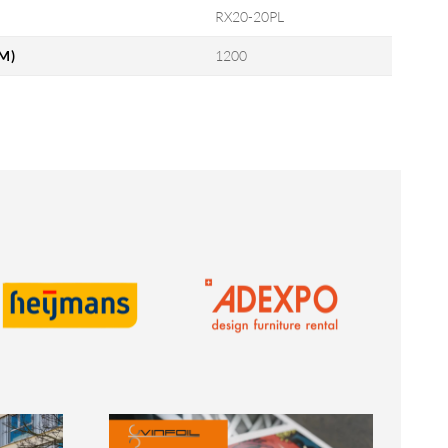
RX20-20PL
M)
1200