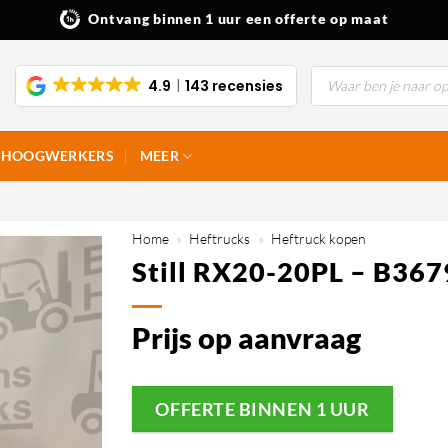
Ontvang binnen 1 uur een offerte op maat
Producten
4.9
143 recensies
zoeken
HOOGWERKERS
MEER
Home
»
Heftrucks
»
Heftruck kopen
Still RX20-20PL – B367
Prijs op aanvraag
OFFERTE BINNEN 1 UUR