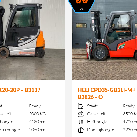
RX20-20P – B3137
HELI CPD35-GB2LI-M+ 
B2826 – O
at:
Ready
Staat:
Ready
aciteit:
2000 KG
Capaciteit:
3500 
hoogte:
4180 mm
Hefhoogte:
4700 
rrijhoogte:
2050 mm
Doorrijhoogte:
2230 