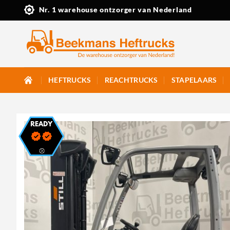
Ga
Nr. 1 warehouse ontzorger van Nederland
naar
inhoud
HEFTRUCKS
REACHTRUCKS
STAPELAARS