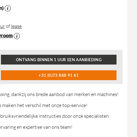
n)
ur
of
lease
wroom
ONTVANG BINNEN 1 UUR EEN AANBIEDING
+31 (0)73 888 91 61
ossing, dankzij ons brede aanbod van merken en machines!
maken het verschil met onze top-service!
ruiksvriendelijke instructies door onze specialisten.
rvaring en expertise van ons team!