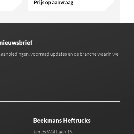
Prijs op aanvraag
 nieuwsbrief
an aanbiedingen, voorraad updates en de branche waarin we
Beekmans Heftrucks
James Wattlaan 19