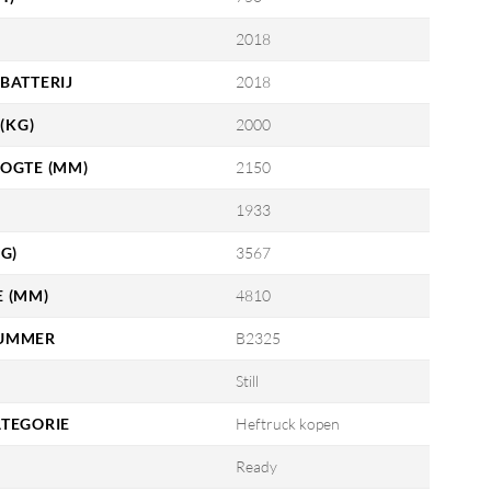
2018
BATTERIJ
2018
(KG)
2000
OGTE (MM)
2150
1933
G)
3567
 (MM)
4810
UMMER
B2325
Still
TEGORIE
Heftruck kopen
Ready