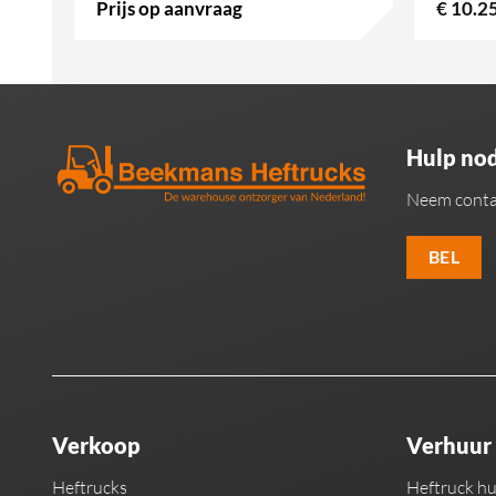
Prijs op aanvraag
€
10.2
Hulp nod
Neem conta
BEL
Verkoop
Verhuur
Heftrucks
Heftruck h