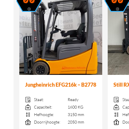
Jungheinrich EFG216k – B2778
Still 
Staat:
Ready
Sta
Capaciteit:
1600 KG
Cap
Hefhoogte:
3150 mm
Hef
Doorrijhoogte:
2050 mm
Doo