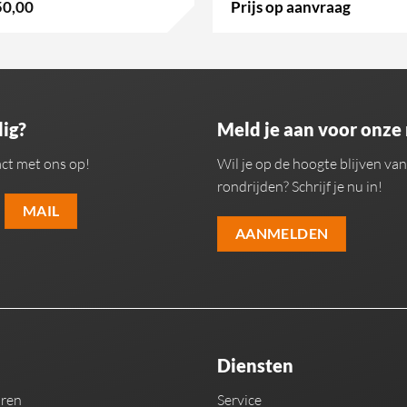
50,00
Prijs op aanvraag
ig?
Meld je aan voor onze
ct met ons op!
Wil je op de hoogte blijven v
rondrijden? Schrijf je nu in!
MAIL
AANMELDEN
Diensten
uren
Service