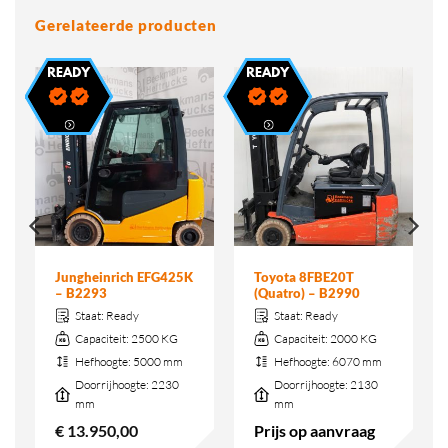
Gerelateerde producten
Jungheinrich EFG425K
Toyota 8FBE20T
– B2293
(Quatro) – B2990
Staat:
Ready
Staat:
Ready
Capaciteit:
2500 KG
Capaciteit:
2000 KG
Hefhoogte:
5000 mm
Hefhoogte:
6070 mm
Doorrijhoogte:
2230
Doorrijhoogte:
2130
mm
mm
€
13.950,00
Prijs op aanvraag