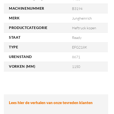
MACHINENUMMER
B3194
MERK
Jungheinrich
PRODUCTCATEGORIE
Heftruck kopen
STAAT
Ready
TYPE
EFG218K
URENSTAND
8671
VORKEN (MM)
1150
Lees hier de verhalen van onze tevreden klanten