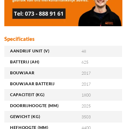
Specificaties
AANDRIJF UNIT (V)
48
BATTERIJ (AH)
625
BOUWJAAR
2017
BOUWJAAR BATTERIJ
2017
CAPACITEIT (KG)
1800
DOORRIJHOOGTE (MM)
2025
GEWICHT (KG)
3503
HEFHOOGTE (MM)
4400