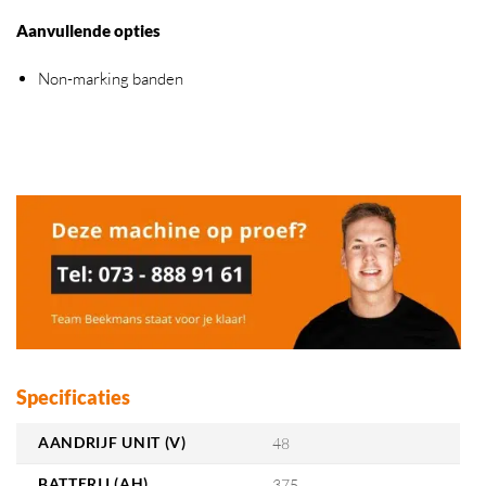
Aanvullende opties
Non-marking banden
Specificaties
AANDRIJF UNIT (V)
48
BATTERIJ (AH)
375