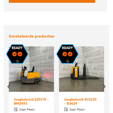
Gerelateerde producten
Jungheinrich EZS570 –
Jungheinrich ECE220
BM2493
– B3629
Staat:
Ready
Staat:
Ready