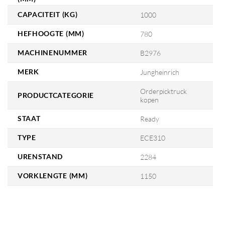
CAPACITEIT (KG)
1000
HEFHOOGTE (MM)
780
MACHINENUMMER
B2976
MERK
Jungheinrich
Orderpicktruck
PRODUCTCATEGORIE
kopen
STAAT
Ready
TYPE
ECE310
URENSTAND
2284
VORKLENGTE (MM)
1150