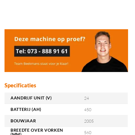
Specificaties
AANDRIJF UNIT (V)
24
BATTERIJ (AH)
450
BOUWJAAR
2005
BREEDTE OVER VORKEN
560
(MM)