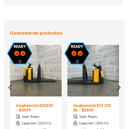
Gerelateerde producten
Jungheinrich ECE220
Jungheinrich ECE 225
– B3629
XL – B2834
Staat:
Ready
Staat:
Ready
Capaciteit:
2000 KG
Capaciteit:
2500 KG