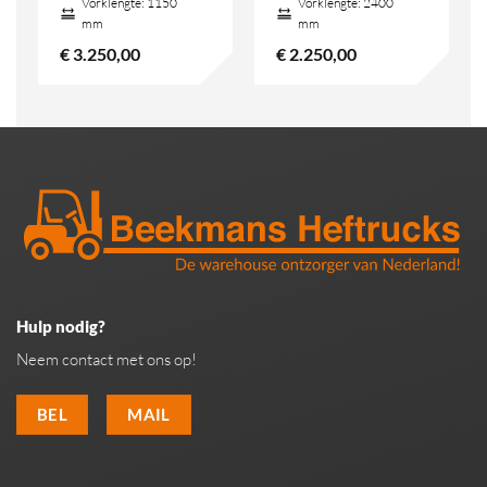
Vorklengte:
1150
Vorklengte:
2400
mm
mm
€
3.250,00
€
2.250,00
Hulp nodig?
Neem contact met ons op!
BEL
MAIL