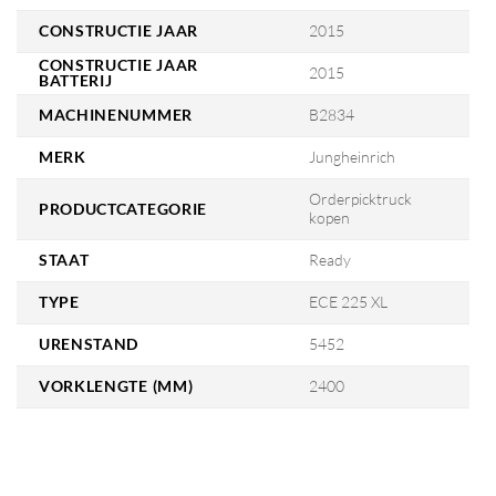
CONSTRUCTIE JAAR
2015
CONSTRUCTIE JAAR
2015
BATTERIJ
MACHINENUMMER
B2834
MERK
Jungheinrich
Orderpicktruck
PRODUCTCATEGORIE
kopen
STAAT
Ready
TYPE
ECE 225 XL
URENSTAND
5452
VORKLENGTE (MM)
2400