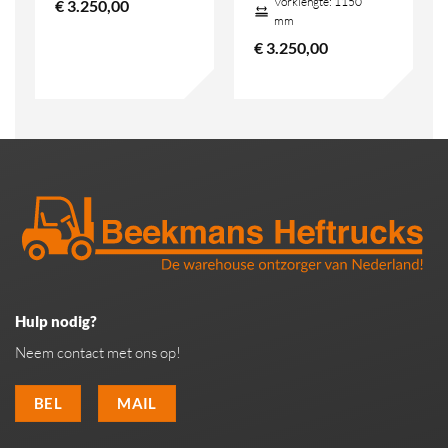
Vorklengte:
1150
€
3.250,00
mm
€
3.250,00
Hulp nodig?
Neem contact met ons op!
BEL
MAIL