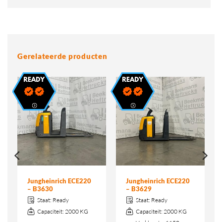
Gerelateerde producten
Jungheinrich ECE220
Jungheinrich ECE220
– B3630
– B3629
Staat:
Ready
Staat:
Ready
Capaciteit:
2000 KG
Capaciteit:
2000 KG