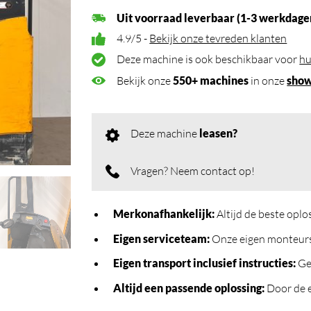
Uit voorraad leverbaar (1-3 werkdage
4.9/5 -
Bekijk onze tevreden klanten
Deze machine is ook beschikbaar voor
hu
Bekijk onze
550+ machines
in onze
sho
Deze machine
leasen?
Vragen? Neem contact op!
Merkonafhankelijk
:
Altijd de beste opl
Eigen serviceteam
:
Onze eigen monteurs 
Eigen transport inclusief instructies
:
Geb
Altijd een passende oplossing
:
Door de e