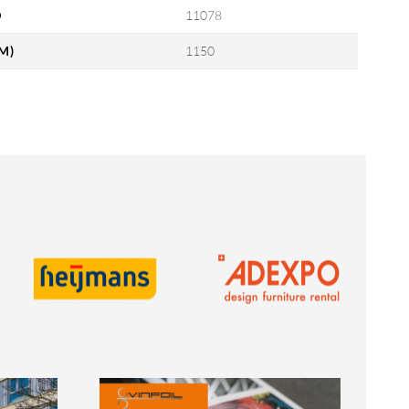
D
11078
M)
1150