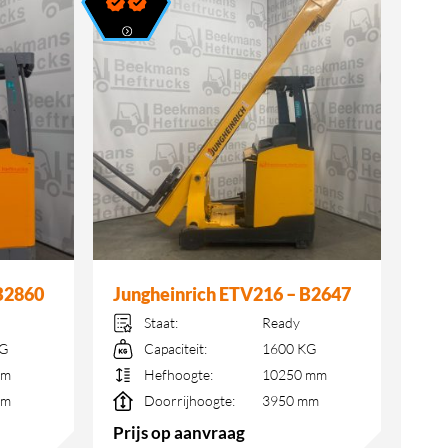
B2860
Jungheinrich ETV216 – B2647
Staat:
Ready
KG
Capaciteit:
1600 KG
mm
Hefhoogte:
10250 mm
mm
Doorrijhoogte:
3950 mm
Prijs op aanvraag