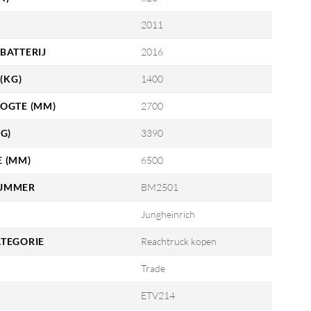
2011
BATTERIJ
2016
(KG)
1400
OGTE (MM)
2700
G)
3390
 (MM)
6500
UMMER
BM2501
Jungheinrich
TEGORIE
Reachtruck kopen
Trade
ETV214