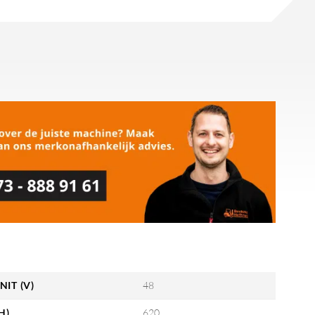
NIT (V)
48
H)
620