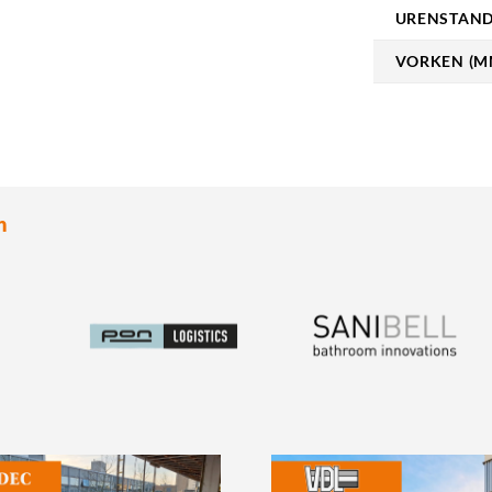
URENSTAN
VORKEN (M
n