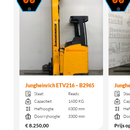
40
Jungheinrich ETV216 – B2965
Junghe
Staat:
Ready
Sta
Capaciteit:
1600 KG
Cap
Hefhoogte:
8300 mm
Hef
Doorrijhoogte:
3300 mm
Doo
€
8.250,00
Prijs 