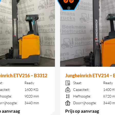
inrich ETV216 – B3312
Jungheinrich ETV214 – 
at:
Ready
Staat:
Ready
aciteit:
1600 KG
Capaciteit:
1400 
hoogte:
9020 mm
Hefhoogte:
8720 
rrijhoogte:
3440 mm
Doorrijhoogte:
3440 
op aanvraag
Prijs op aanvraag