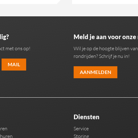
ig?
Meld je aan voor onze
ct met ons op!
Wil je op de hoogte blijven v
rondrijden? Schrijf je nu in!
MAIL
AANMELDEN
Diensten
uren
Service
 huren
Storing