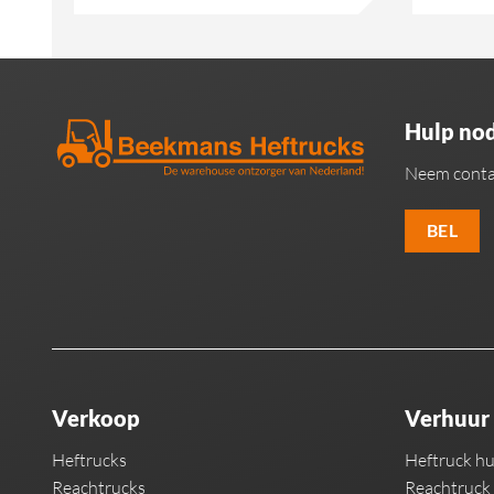
Hulp nod
Neem conta
BEL
Verkoop
Verhuur
Heftrucks
Heftruck h
Reachtrucks
Reachtruck