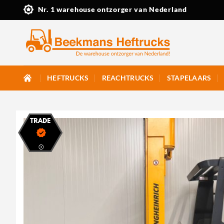
Ga
Nr. 1 warehouse ontzorger van Nederland
naar
inhoud
HEFTRUCKS
REACHTRUCKS
STAPELAARS