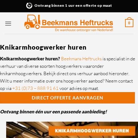
Ga
Ontvang binnen 1 uur een offerte op maat
naar
inhoud
0
Knikarmhoogwerker huren
Knikarmhoogwerker huren?
Beekmans Heftrucks
is specialist in de
verhuur van diverse soorten hoogwerkers waaronder
knikarmhoogwerkers. Bekijk direct ons verhuur aanbod hieronder.
Wilt u meer informatie over ons hoogwerker aanbod? Neem contact
op via
+31 (0)73 – 888 91 61
voor advies op maat.
DIRECT OFFERTE AANVRAGEN
Ontvang binnen één uur een passende aanbieding!