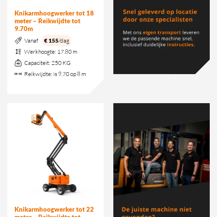
Knikarmhoogwerker tot 18
meter – Reikwijdte tot
9.70m
Vanaf
€ 155
/dag
Werkhoogte:
17.80 m
Capaciteit:
250 KG
Reikwijdte:
is 9.70 op 8 m
Knikarmhoogwerker tot 22