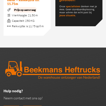
meter – Reikwijdte tot
11.75m
Prijs op aanvraag
Werkhoogte:
21.50 m
Capaciteit:
250 KG
Reikwijdte:
is 11.75 op 8 m
Hulp nodig?
Neem contact met ons op!