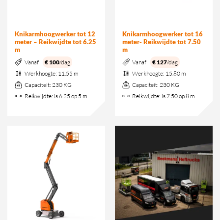
Knikarmhoogwerker tot 12
Knikarmhoogwerker tot 16
meter – Reikwijdte tot 6.25
meter- Reikwijdte tot 7.50
m
m
Vanaf
€ 100
/dag
Vanaf
€ 127
/dag
Werkhoogte:
11.55 m
Werkhoogte:
15.80 m
Capaciteit:
230 KG
Capaciteit:
230 KG
Reikwijdte:
is 6.25 op 5 m
Reikwijdte:
is 7.50 op 8 m