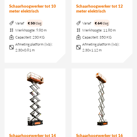
Schaarhoogwerker tot 10
Schaarhoogwerker tot 12
meter elektrisch
meter elektrisch
Vanaf
€ 50
/dag
Vanaf
€ 64
/dag
Werkhoogte:
9.80 m
Werkhoogte:
11.80 m
Capaciteit:
230 KG
Capaciteit:
350 KG
Afmeting platform (lxb):
Afmeting platform (lxb):
2.30x0.81 m
2.30x1.12 m
Schaarhoogwerker tot 14
Schaarhoogwerker tot 16