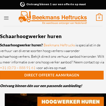
Ga
Ontvang binnen 1 uur een offerte op maat
naar
inhoud
0
Schaarhoogwerker huren
Schaarhoogwerker huren?
Beekmans Heftrucks
is specialist in de
verhuur van diverse soorten hoogwerkers waaronder
schaarhoogwerkers. Bekijk direct ons verhuur aanbod hieronder. Wilt
u meer informatie over ons hoogwerker aanbod? Neem contact op via
+31 (0)73 – 888 91 61
voor advies op maat.
DIRECT OFFERTE AANVRAGEN
Ontvang binnen één uur een passende aanbieding!