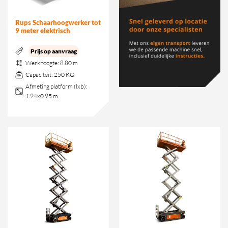
Rups Schaarhoogwerker tot
9 meter elektrisch
Prijs op aanvraag
Werkhoogte:
8.80 m
Capaciteit:
250 KG
Afmeting platform (lxb):
1.94x0.95 m