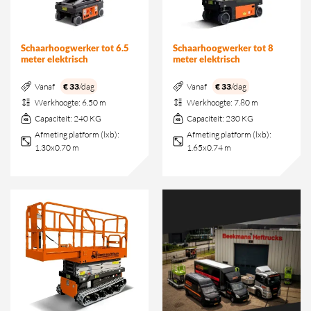
Schaarhoogwerker tot 6.5
Schaarhoogwerker tot 8
meter elektrisch
meter elektrisch
Vanaf
€ 33
/dag
Vanaf
€ 33
/dag
Werkhoogte:
6.50 m
Werkhoogte:
7.80 m
Capaciteit:
240 KG
Capaciteit:
230 KG
Afmeting platform (lxb):
Afmeting platform (lxb):
1.30x0.70 m
1.65x0.74 m