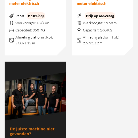
meter elektrisch
meter elektrisch
Vanaf
€ 102
/dag
Prijs op aanvraag
Werkhoogte:
13.80 m
Werkhoogte:
15.60 m
Capaciteit:
350 KG
Capaciteit:
260 KG
Afmeting platform (lxb):
Afmeting platform (lxb):
2.30x1.12 m
2.67x1.12 m