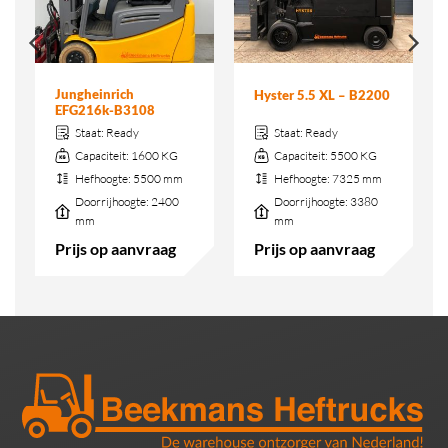
Jungheinrich
Hyster 5.5 XL – B2200
EFG216k-B3108
Staat:
Ready
Staat:
Ready
Capaciteit:
1600 KG
Capaciteit:
5500 KG
Hefhoogte:
5500 mm
Hefhoogte:
7325 mm
Doorrijhoogte:
2400
Doorrijhoogte:
3380
mm
mm
Prijs op aanvraag
Prijs op aanvraag