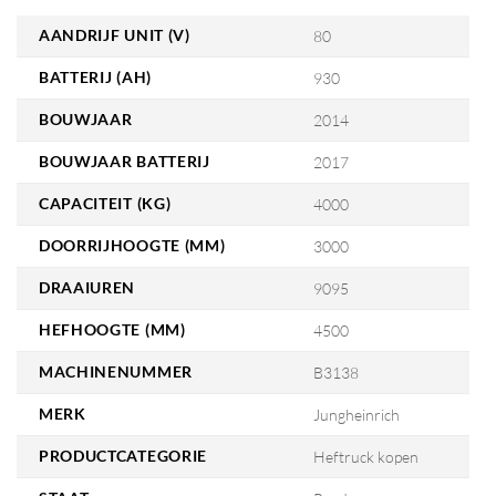
AANDRIJF UNIT (V)
80
BATTERIJ (AH)
930
BOUWJAAR
2014
BOUWJAAR BATTERIJ
2017
CAPACITEIT (KG)
4000
DOORRIJHOOGTE (MM)
3000
DRAAIUREN
9095
HEFHOOGTE (MM)
4500
MACHINENUMMER
B3138
MERK
Jungheinrich
PRODUCTCATEGORIE
Heftruck kopen