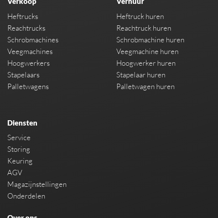
Verkoop
Verhuur
Heftrucks
Heftruck huren
Reachtrucks
Reachtruck huren
Schrobmachines
Schrobmachine huren
Veegmachines
Veegmachine huren
Hoogwerkers
Hoogwerker huren
Stapelaars
Stapelaar huren
Palletwagens
Palletwagen huren
Diensten
Service
Storing
Keuring
AGV
Magazijnstellingen
Onderdelen
Over ons