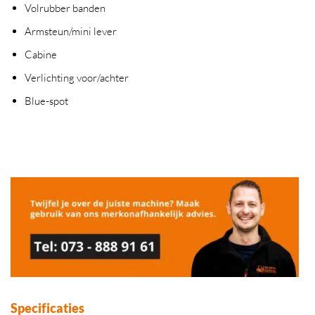
Volrubber banden
Armsteun/mini lever
Cabine
Verlichting voor/achter
Blue-spot
Specificaties