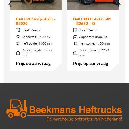
Heli CPD16SQ-GE2LI –
Heli CPD35-GB2LI-M
B3020
– B2652 – O
Staat:
Ready
Staat:
Ready
Capaciteit:
1600 KG
Capaciteit:
3500 KG
Hefhoogte:
4800 mm
Hefhoogte:
4800 mm
Doorrijhoogte:
2200
Doorrijhoogte:
2250
mm
mm
Prijs op aanvraag
Prijs op aanvraag