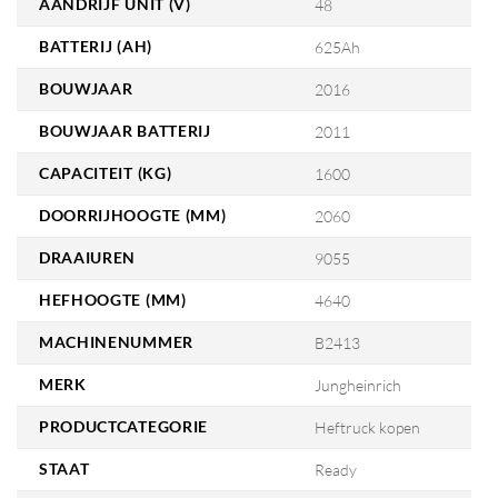
AANDRIJF UNIT (V)
48
BATTERIJ (AH)
625Ah
BOUWJAAR
2016
BOUWJAAR BATTERIJ
2011
CAPACITEIT (KG)
1600
DOORRIJHOOGTE (MM)
2060
DRAAIUREN
9055
HEFHOOGTE (MM)
4640
MACHINENUMMER
B2413
MERK
Jungheinrich
PRODUCTCATEGORIE
Heftruck kopen
STAAT
Ready