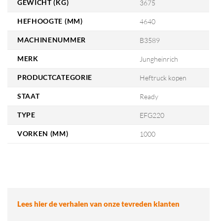
GEWICHT (KG)
3675
HEFHOOGTE (MM)
4640
MACHINENUMMER
B3589
MERK
Jungheinrich
PRODUCTCATEGORIE
Heftruck kopen
STAAT
Ready
TYPE
EFG220
VORKEN (MM)
1000
Lees hier de verhalen van onze tevreden klanten