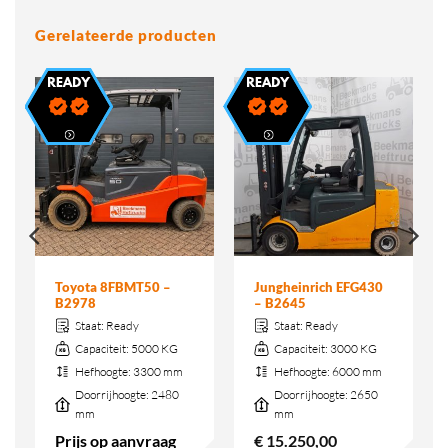
Gerelateerde producten
Toyota 8FBMT50 –
Jungheinrich EFG430
B2978
– B2645
Staat:
Ready
Staat:
Ready
Capaciteit:
5000 KG
Capaciteit:
3000 KG
Hefhoogte:
3300 mm
Hefhoogte:
6000 mm
Doorrijhoogte:
2480
Doorrijhoogte:
2650
mm
mm
Prijs op aanvraag
€
15.250,00