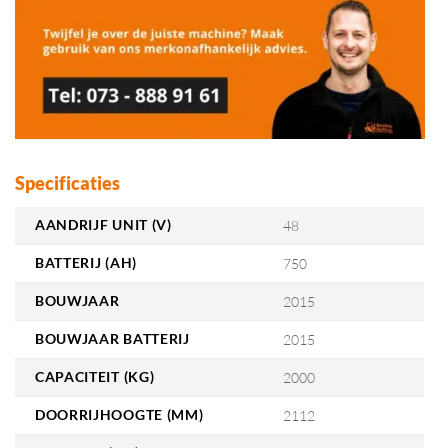
Specificaties
AANDRIJF UNIT (V)
48
BATTERIJ (AH)
750
BOUWJAAR
2015
BOUWJAAR BATTERIJ
2015
CAPACITEIT (KG)
2000
DOORRIJHOOGTE (MM)
2112