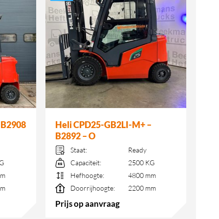
 B2908
Heli CPD25-GB2LI-M+ –
B2892 – O
Staat:
Ready
KG
Capaciteit:
2500 KG
mm
Hefhoogte:
4800 mm
mm
Doorrijhoogte:
2200 mm
Prijs op aanvraag