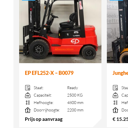
EP EFL252-X – B0079
Junghe
Staat:
Ready
Sta
Capaciteit:
2500 KG
Cap
Hefhoogte:
4800 mm
Hef
Doorrijhoogte:
2200 mm
Doo
Prijs op aanvraag
€
15.2