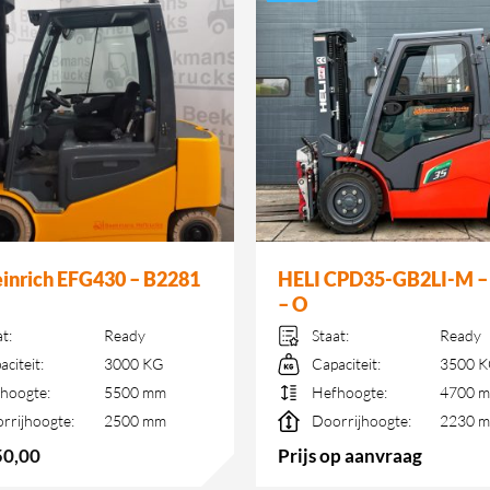
inrich EFG430 – B2281
HELI CPD35-GB2LI-M –
– O
at:
Ready
Staat:
Ready
aciteit:
3000 KG
Capaciteit:
3500 
hoogte:
5500 mm
Hefhoogte:
4700 
rrijhoogte:
2500 mm
Doorrijhoogte:
2230 
50,00
Prijs op aanvraag