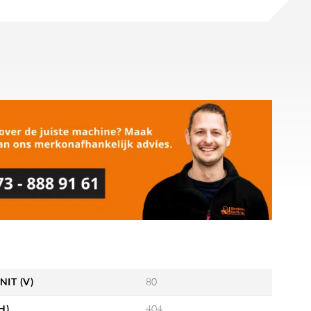
NIT (V)
80
H)
404