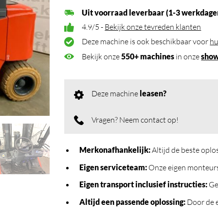
Uit voorraad leverbaar (1-3 werkdage
4.9/5 -
Bekijk onze tevreden klanten
Deze machine is ook beschikbaar voor
hu
Bekijk onze
550+ machines
in onze
sho
Deze machine
leasen?
Vragen? Neem contact op!
Merkonafhankelijk
:
Altijd de beste opl
Eigen serviceteam
:
Onze eigen monteurs 
Eigen transport inclusief instructies
:
Geb
Altijd een passende oplossing
:
Door de e