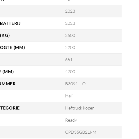
2023
BATTERIJ
2023
(KG)
3500
OGTE (MM)
2200
651
 (MM)
4700
UMMER
B3091 – O
Heli
TEGORIE
Heftruck kopen
Ready
CPD35GB2LI-M