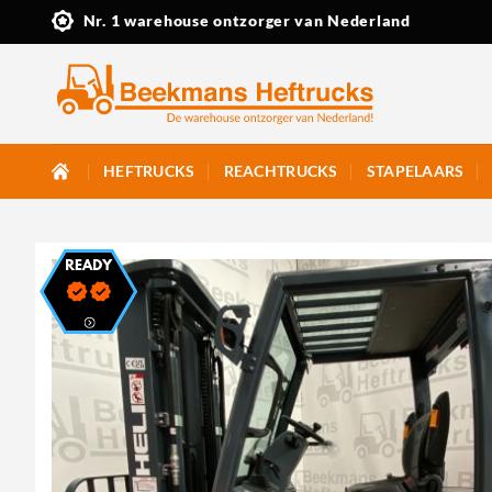
Ga
Nr. 1 warehouse ontzorger van Nederland
naar
inhoud
HEFTRUCKS
REACHTRUCKS
STAPELAARS