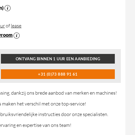
n)
ur
of
lease
wroom
ONTVANG BINNEN 1 UUR EEN AANBIEDING
+31 (0)73 888 91 61
ossing, dankzij ons brede aanbod van merken en machines!
maken het verschil met onze top-service!
ruiksvriendelijke instructies door onze specialisten.
rvaring en expertise van ons team!