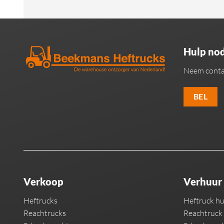
Hulp nod
Neem conta
BEL
Verkoop
Verhuur
Heftrucks
Heftruck h
Reachtrucks
Reachtruck