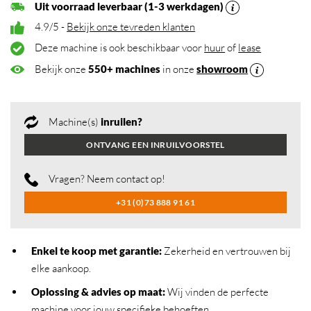
Uit voorraad leverbaar (1-3 werkdagen)
4.9/5 -
Bekijk onze tevreden klanten
Deze machine is ook beschikbaar voor
huur
of
lease
Bekijk onze
550+ machines
in onze
showroom
Machine(s)
inruilen?
ONTVANG EEN INRUILVOORSTEL
Vragen? Neem contact op!
+31 (0)73 888 91 61
Enkel te koop met garantie:
Zekerheid en vertrouwen bij
elke aankoop.
Oplossing & advies op maat:
Wij vinden de perfecte
machine voor jouw specifieke behoeften.