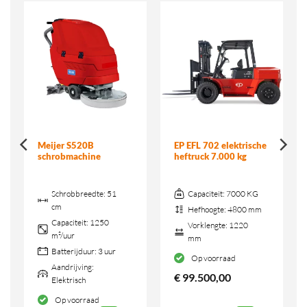
Meijer S520B
EP EFL 702 elektrische
schrobmachine
heftruck 7.000 kg
Schrobbreedte:
51
Capaciteit:
7000 KG
cm
Hefhoogte:
4800 mm
Capaciteit:
1250
Vorklengte:
1220
m²/uur
mm
Batterijduur:
3 uur
Op voorraad
Aandrijving:
€
99.500,00
Elektrisch
Op voorraad