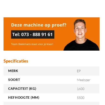
Specificaties
MERK
EP
SOORT
Meeloper
CAPACITEIT (KG)
1600
HEFHOOGTE (MM)
5500