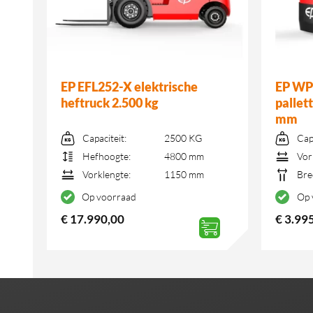
EP EFL252-X elektrische
EP WPL
kg
heftruck 2.500 kg
pallet
mm
Capaciteit:
2500 KG
Cap
Hefhoogte:
4800 mm
Vor
Vorklengte:
1150 mm
Bre
Op voorraad
Op 
€
17.990,00
€
3.99