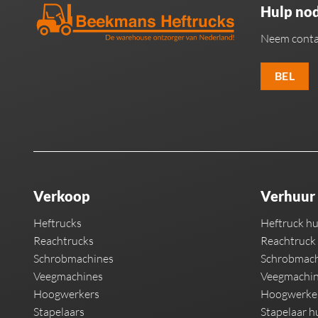
Hulp nod
Neem conta
BEL
Verkoop
Verhuur
Heftrucks
Heftruck h
Reachtrucks
Reachtruck
Schrobmachines
Schrobmach
Veegmachines
Veegmachin
Hoogwerkers
Hoogwerke
Stapelaars
Stapelaar h