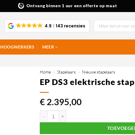
Ontvang binnen 1 uur een offerte op maat
Producten
4.9
143 recensies
zoeken
HOOGWERKERS
MEER
Home
»
Stapelaars
»
Nieuwe stapelaars
EP DS3 elektrische stap
€
2.395,00
EP DS3 elektrische stapelaar 1.500 kg (2,7m) aanta
TOEVOEGE