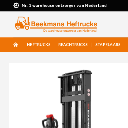
Ga
Nr. 1 warehouse ontzorger van Nederland
naar
inhoud
HEFTRUCKS
REACHTRUCKS
STAPELAARS