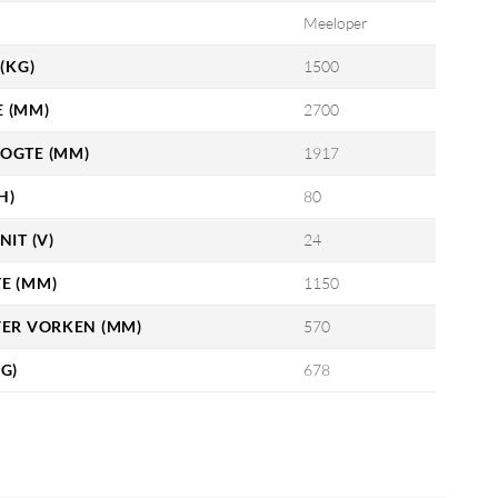
Meeloper
(KG)
1500
 (MM)
2700
OGTE (MM)
1917
H)
80
NIT (V)
24
E (MM)
1150
VER VORKEN (MM)
570
G)
678