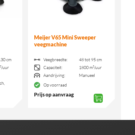
Meijer V65 Mini Sweeper
veegmachine
130 cm
Veegbreedte:
48 tot 95 cm
²/uur
Capaciteit:
1800 m²/uur
Aandrijving:
Manueel
ch,
Op voorraad
Prijs op aanvraag