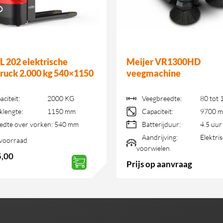
 202 elektrische
Meijer VR1300HD
truck 2.000 kg 540×1150
veegmachine
aciteit:
2000 KG
Veegbreedte:
80 tot 
klengte:
1150 mm
Capaciteit:
9700 m
edte over vorken:
540 mm
Batterijduur:
4.5 uur
Aandrijving:
Elektris
voorraad
voorwielen
5,00
Prijs op aanvraag