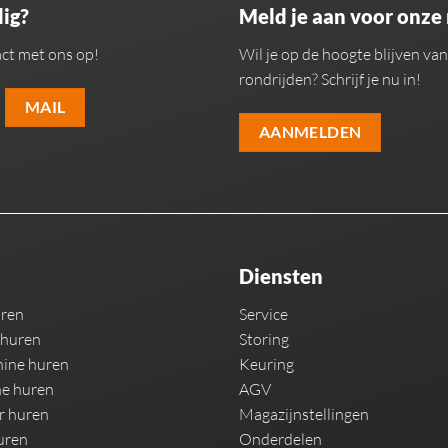
ig?
Meld je aan voor onze
ct met ons op!
Wil je op de hoogte blijven v
rondrijden? Schrijf je nu in!
MAIL
AANMELDEN
Diensten
uren
Service
 huren
Storing
ine huren
Keuring
e huren
AGV
r huren
Magazijnstellingen
uren
Onderdelen