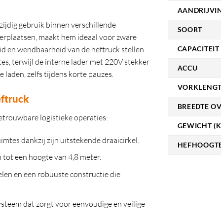
AANDRIJVI
ijdig gebruik binnen verschillende
SOORT
 verplaatsen, maakt hem ideaal voor zware
CAPACITEIT 
id en wendbaarheid van de heftruck stellen
tes, terwijl de interne lader met 220V stekker
ACCU
 laden, zelfs tijdens korte pauzes.
VORKLENGT
ftruck
BREEDTE O
etrouwbare logistieke operaties:
GEWICHT (K
imtes dankzij zijn uitstekende draaicirkel.
HEFHOOGTE
 tot een hoogte van 4,8 meter.
n en een robuuste constructie die
ysteem dat zorgt voor eenvoudige en veilige