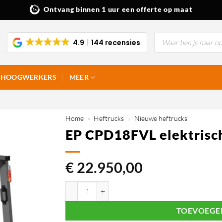
Ontvang binnen 1 uur een offerte op maat
Producten
4.9
144 recensies
zoeken
HOOGWERKERS
MEER
Home
»
Heftrucks
»
Nieuwe heftrucks
EP CPD18FVL elektrisch
€
22.950,00
EP CPD18FVL elektrische heftruck 1.800 kg aantal
TOEVOEGE