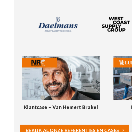
Klantcase – Van Hemert Brakel
BEKIJK AL ONZE REFERENTIES EN CASES