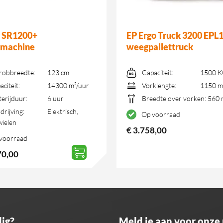
r SR1200+
EP Ergo Truck 3200 EPL
bmachine
weegpallettruck
robbreedte:
123 cm
Capaciteit:
1500 
aciteit:
14300 m²/uur
Vorklengte:
1150 
terijduur:
6 uur
Breedte over vorken:
560
drijving:
Elektrisch,
Op voorraad
ielen
€
3.758,00
voorraad
70,00
ig?
Meld je aan voor onze