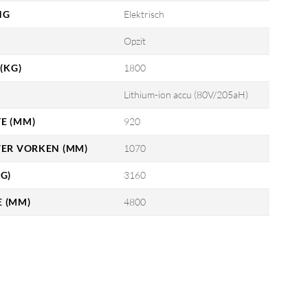
NG
Elektrisch
Opzit
(KG)
1800
Lithium-ion accu (80V/205aH)
E (MM)
920
VER VORKEN (MM)
1070
G)
3160
 (MM)
4800