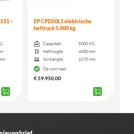
1531 –
EP CPD50L1 elektrische
heftruck 5.000 kg
KG
Capaciteit:
5000 KG
mm
Hefhoogte:
4800 mm
 mm
Vorklengte:
1070 mm
Op voorraad
€
59.950,00
 nieuwsbrief