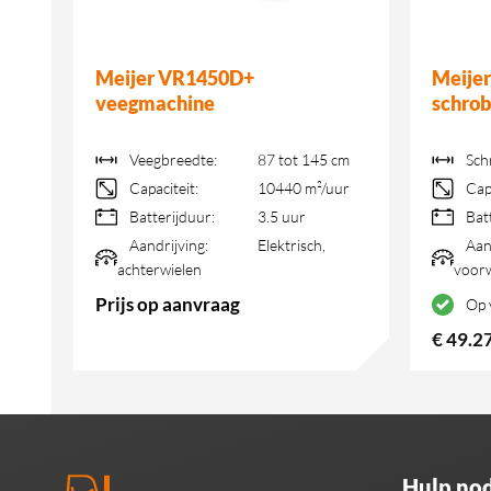
e
Meijer VR1450D+
Meije
veegmachine
schro
cm
Veegbreedte:
87 tot 145 cm
Sch
r
Capaciteit:
10440 m²/uur
Cap
Batterijduur:
3.5 uur
Bat
Aandrijving:
Elektrisch,
Aan
achterwielen
voorw
Prijs op aanvraag
Op 
€
49.2
Hulp nod