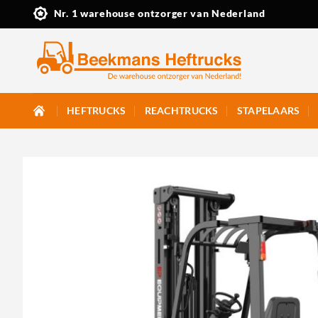
Ga
Nr. 1 warehouse ontzorger van Nederland
naar
inhoud
HEFTRUCKS
REACHTRUCKS
STAPELAARS