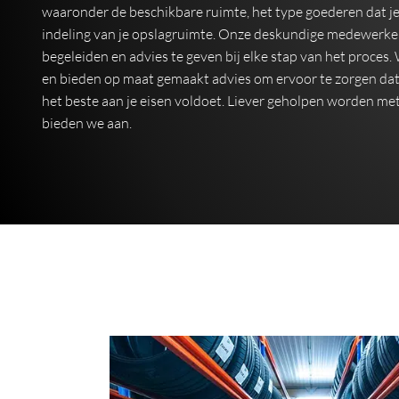
waaronder de beschikbare ruimte, het type goederen dat j
indeling van je opslagruimte. Onze deskundige medewerkers
begeleiden en advies te geven bij elke stap van het proces.
en bieden op maat gemaakt advies om ervoor te zorgen dat j
het beste aan je eisen voldoet. Liever geholpen worden met 
bieden we aan.