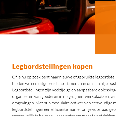
Legbordstellingen kopen
Of je nu op zoek bent naar nieuwe of gebruikte legbordste
bieden we een uitgebreid assortiment aan om aan al je ops
Legbordstellingen zijn veelzijdige en aanpasbare oplossinge
organiseren van goederen in magazijnen, werkplaatsen, wi
omgevingen. Met hun modulaire ontwerp en eenvoudige 
legbordstellingen een efficiënte manier om je voorraad ge
toegankelijk te houden. Lees verder om meer te ontdekken