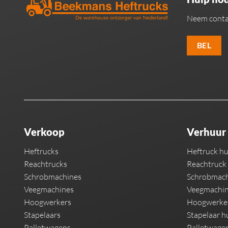
Neem conta
BEL
Verkoop
Verhuur
Heftrucks
Heftruck h
Reachtrucks
Reachtruck
Schrobmachines
Schrobmach
Veegmachines
Veegmachin
Hoogwerkers
Hoogwerke
Stapelaars
Stapelaar h
Palletwagens
Palletwage