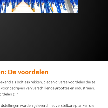
en: De voordelen
bekend als boltless rekken, bieden diverse voordelen die ze
voor bedrijven van verschillende groottes en industrieën.
ordelen zijn:
dstellingen worden geleverd met verstelbare planken die