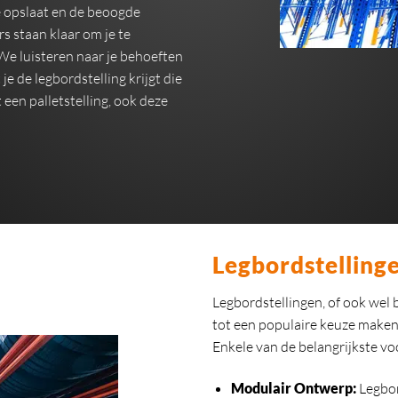
e opslaat en de beoogde
 staan klaar om je te
 We luisteren naar je behoeften
e de legbordstelling krijgt die
een palletstelling, ook deze
Legbordstelling
Legbordstellingen, of ook wel 
tot een populaire keuze maken 
Enkele van de belangrijkste vo
Modulair Ontwerp:
Legbor