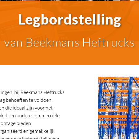
Legbordstelling
van Beekmans Heftrucks
llingen, bij Beekmans Heftrucks
lag behoeften te voldoen.
n die ideaal zijn voor het
nkels en andere commerciële
montage bieden
organiseerd en gemakkelijk
 over onze legbordstellingen