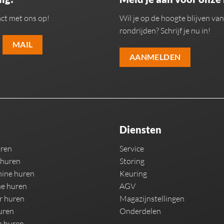
ct met ons op!
Wil je op de hoogte blijven v
rondrijden? Schrijf je nu in!
MAIL
AANMELDEN
Diensten
uren
Service
 huren
Storing
ine huren
Keuring
e huren
AGV
r huren
Magazijnstellingen
uren
Onderdelen
n huren