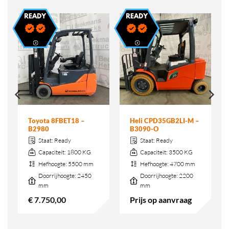
Toyota 8FBET18 –
Heli CPD35GB2LI-M –
B2980
B3090-O
Staat:
Ready
Staat:
Ready
Capaciteit:
1800 KG
Capaciteit:
3500 KG
Hefhoogte:
5500 mm
Hefhoogte:
4700 mm
Doorrijhoogte:
2450
Doorrijhoogte:
2200
mm
mm
€
7.750,00
Prijs op aanvraag