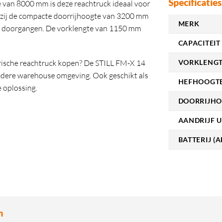
Specificaties
 van 8000 mm is deze reachtruck ideaal voor
nkzij de compacte doorrijhoogte van 3200 mm
MERK
e doorgangen. De vorklengte van 1150 mm
CAPACITEIT 
VORKLENGT
ktrische reachtruck kopen? De STILL FM-X 14
 iedere warehouse omgeving. Ook geschikt als
HEFHOOGTE
e oplossing.
DOORRIJHO
AANDRIJF U
BATTERIJ (A
n