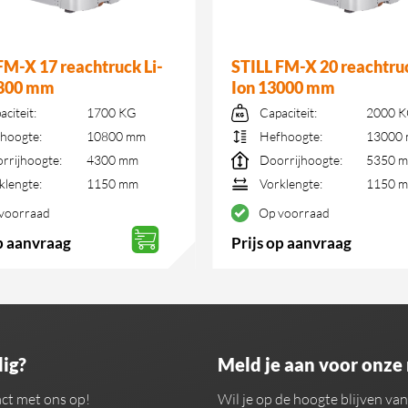
FM-X 17 reachtruck Li-
STILL FM-X 20 reachtruc
0800 mm
Ion 13000 mm
aciteit:
1700 KG
Capaciteit:
2000 
hoogte:
10800 mm
Hefhoogte:
13000
rrijhoogte:
4300 mm
Doorrijhoogte:
5350 
klengte:
1150 mm
Vorklengte:
1150 
voorraad
Op voorraad
op aanvraag
Prijs op aanvraag
ig?
Meld je aan voor onze
ct met ons op!
Wil je op de hoogte blijven v