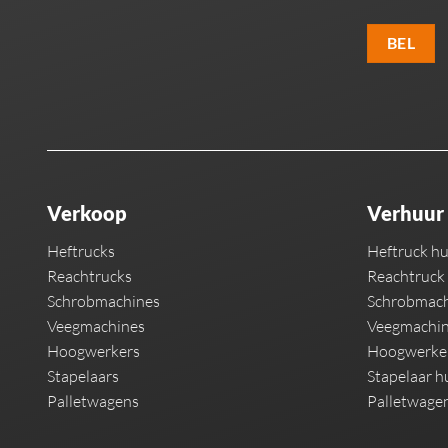
BEL
Verkoop
Verhuur
Heftrucks
Heftruck h
Reachtrucks
Reachtruck
Schrobmachines
Schrobmach
Veegmachines
Veegmachin
Hoogwerkers
Hoogwerke
Stapelaars
Stapelaar h
Palletwagens
Palletwage