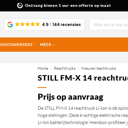
Ontvang binnen 1 uur een offerte op maat
Producten
4.9
144 recensies
zoeken
HOOGWERKERS
MEER
Home
»
Reachtrucks
»
Nieuwe reachtrucks
STILL FM-X 14 reachtru
Prijs op aanvraag
De STILL FM-X 14 reachtruck Li-Ion is dé oplo
hoge stellingen. Deze krachtige elektrische r
Li-Ion batterijtechnologie. Hierdoor profiteer 