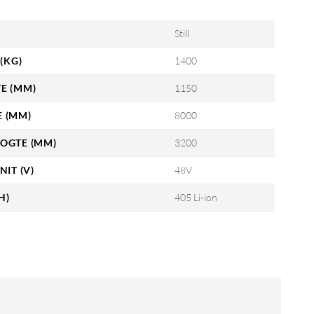
Still
(KG)
1400
E (MM)
1150
 (MM)
8000
OGTE (MM)
3200
NIT (V)
48V
H)
405 Li-ion