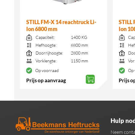
STILL FM-X 14 reachtruck Li-
STILL 
Ion 6800 mm
Ion 1
Capaciteit:
1400 KG
Cap
Hefhoogte:
6800 mm
Hef
Doorrijhoogte:
2800 mm
Doo
Vorklengte:
1150 mm
Vor
Op voorraad
Op 
Prijs op aanvraag
Prijs 
Hulp nod
Neem conta