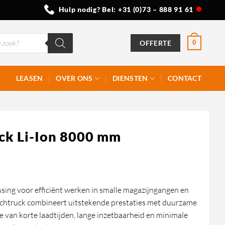
Hulp nodig? Bel:
+31 (0)73 – 888 91 61
OFFERTE
0
LEASEN
OVER ONS
DIENSTEN
CONTACT
ck Li-Ion 8000 mm
ssing voor efficiënt werken in smalle magazijngangen en
eachtruck combineert uitstekende prestaties met duurzame
je van korte laadtijden, lange inzetbaarheid en minimale