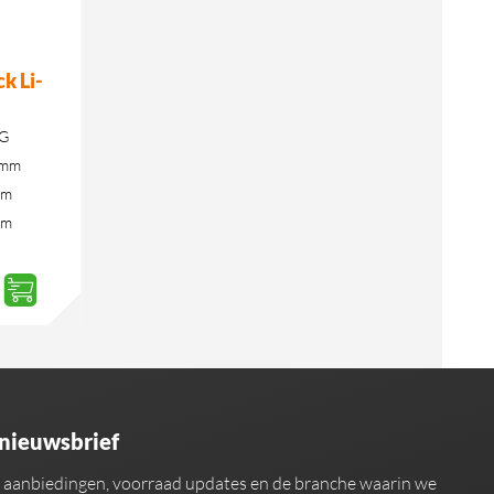
k Li-
KG
 mm
mm
mm
 nieuwsbrief
an aanbiedingen, voorraad updates en de branche waarin we