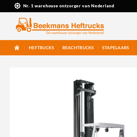
Ga
Nr. 1 warehouse ontzorger van Nederland
naar
inhoud
HEFTRUCKS
REACHTRUCKS
STAPELAARS