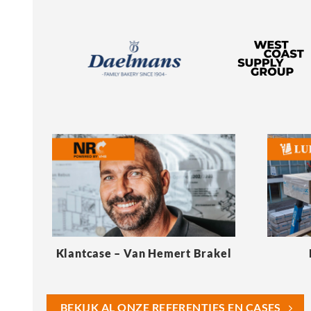
Klantcase – Van Hemert Brakel
BEKIJK AL ONZE REFERENTIES EN CASES