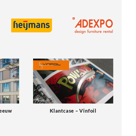
Meeuw
Klantcase – Vinfoil