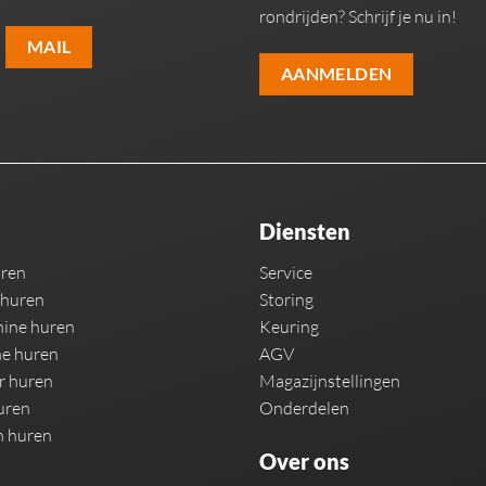
rondrijden? Schrijf je nu in!
MAIL
AANMELDEN
Diensten
uren
Service
 huren
Storing
ine huren
Keuring
e huren
AGV
r huren
Magazijnstellingen
uren
Onderdelen
n huren
Over ons