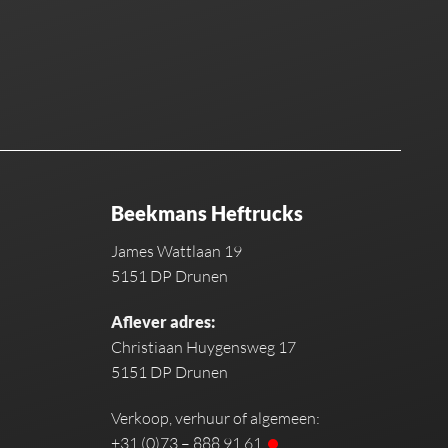
Beekmans Heftrucks
James Wattlaan 19
5151 DP Drunen
Aflever adres:
Christiaan Huygensweg 17
5151 DP Drunen
Verkoop, verhuur of algemeen:
+31 (0)73 – 888 91 61