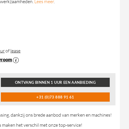
jnwerkzaamheden.
Lees meer
.
ur
of
lease
wroom
ONTVANG BINNEN 1 UUR EEN AANBIEDING
+31 (0)73 888 91 61
ossing, dankzij ons brede aanbod van merken en machines!
maken het verschil met onze top-service!